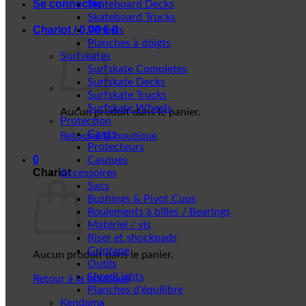
Se connecter
Skateboard Decks
Skateboard Trucks
Chariot /
0,00
€
0
Wheels
Planches à doigts
Surfskates
Surfskate Completes
Surfskate Decks
Surfskate Trucks
Surfskate Wheels
Aucun produit dans le panier.
Protection
Gants
Retour à la boutique
Protecteurs
0
Casques
Chariot
Accessoires
Sacs
Bushings & Pivot Cups
Roulements à billes / Bearings
Matériel / vis
Riser et shockpads
Griptape
Aucun produit dans le panier.
Outils
ShredLights
Retour à la boutique
Planches d'équilibre
Kendama