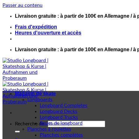
Passer au contenu
Livraison gratuite : à partir de 100€ en Allemagne / à 
Frais d'expédition
Heures d'ouverture et accès
Livraison gratuite : à partir de 100€ en Allemagne / à 
Magasin de skate
Longboards
Longboard Completes
Longboard Decks
Longboard Trucks
Roues de longboard
Recherche de :
Planches à roulettes
Planches complètes