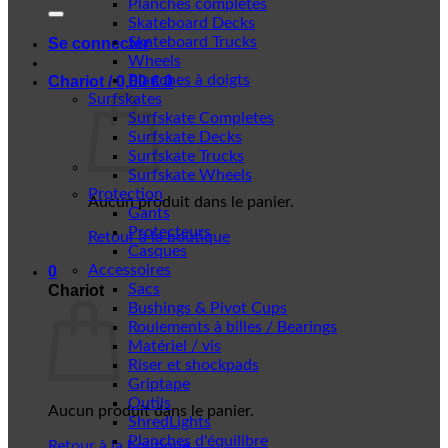
Planches complètes
Skateboard Decks
Skateboard Trucks
Se connecter
Wheels
Planches à doigts
Chariot /
0,00
€
0
Surfskates
Surfskate Completes
Surfskate Decks
Surfskate Trucks
Surfskate Wheels
Protection
Aucun produit dans le panier.
Gants
Protecteurs
Retour à la boutique
Casques
Accessoires
0
Sacs
Chariot
Bushings & Pivot Cups
Roulements à billes / Bearings
Matériel / vis
Riser et shockpads
Griptape
Outils
Aucun produit dans le panier.
ShredLights
Planches d'équilibre
Retour à la boutique