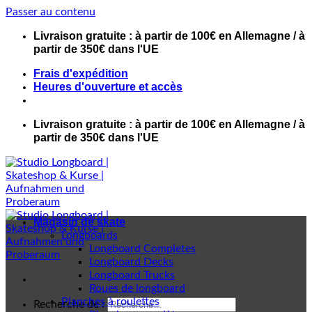
Passer au contenu
Livraison gratuite : à partir de 100€ en Allemagne / à
partir de 350€ dans l'UE
Frais d'expédition
Heures d'ouverture et accès
Livraison gratuite : à partir de 100€ en Allemagne / à
partir de 350€ dans l'UE
Magasin de skate
Longboards
Longboard Completes
Longboard Decks
Longboard Trucks
Roues de longboard
Planches à roulettes
Recherche de :