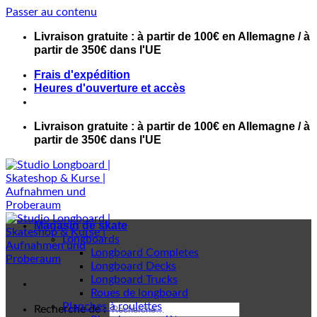
Passer au contenu
Livraison gratuite : à partir de 100€ en Allemagne / à
partir de 350€ dans l'UE
Frais d'expédition
Heures d'ouverture et accès
Livraison gratuite : à partir de 100€ en Allemagne / à
partir de 350€ dans l'UE
Magasin de skate
Longboards
Longboard Completes
Longboard Decks
Longboard Trucks
Roues de longboard
Planches à roulettes
Recherche de :