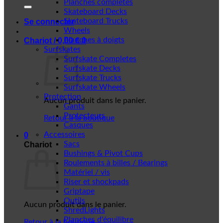
Planches complètes
Skateboard Decks
Skateboard Trucks
Se connecter
Wheels
Planches à doigts
Chariot /
0,00
€
0
Surfskates
Surfskate Completes
Surfskate Decks
Surfskate Trucks
Surfskate Wheels
Protection
Aucun produit dans le panier.
Gants
Protecteurs
Retour à la boutique
Casques
Accessoires
0
Sacs
Chariot
Bushings & Pivot Cups
Roulements à billes / Bearings
Matériel / vis
Riser et shockpads
Griptape
Outils
Aucun produit dans le panier.
ShredLights
Planches d'équilibre
Retour à la boutique