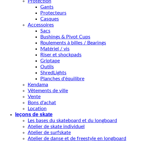
Protection
Gants
Protecteurs
Casques
Accessoires
Sacs
Bushings & Pivot Cups
Roulements à billes / Bearings
Matériel / vis
Riser et shockpads
Griptape
Outils
ShredLights
Planches d'équilibre
Kendama
Vêtements de ville
Vente
Bons d'achat
Location
leçons de skate
Les bases du skateboard et du longboard
Atelier de skate individuel
Atelier de surfskate
Atelier de danse et de freestyle en longboard