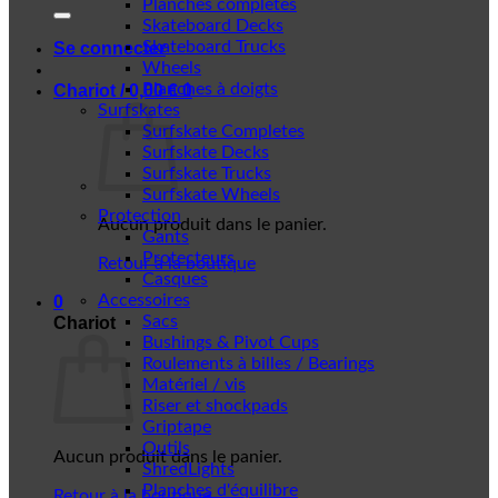
Planches complètes
Skateboard Decks
Skateboard Trucks
Se connecter
Wheels
Planches à doigts
Chariot /
0,00
€
0
Surfskates
Surfskate Completes
Surfskate Decks
Surfskate Trucks
Surfskate Wheels
Protection
Aucun produit dans le panier.
Gants
Protecteurs
Retour à la boutique
Casques
Accessoires
0
Sacs
Chariot
Bushings & Pivot Cups
Roulements à billes / Bearings
Matériel / vis
Riser et shockpads
Griptape
Outils
Aucun produit dans le panier.
ShredLights
Planches d'équilibre
Retour à la boutique