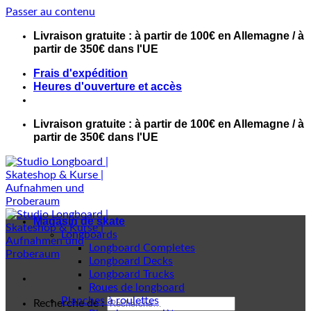
Passer au contenu
Livraison gratuite : à partir de 100€ en Allemagne / à
partir de 350€ dans l'UE
Frais d'expédition
Heures d'ouverture et accès
Livraison gratuite : à partir de 100€ en Allemagne / à
partir de 350€ dans l'UE
Magasin de skate
Longboards
Longboard Completes
Longboard Decks
Longboard Trucks
Roues de longboard
Planches à roulettes
Recherche de :