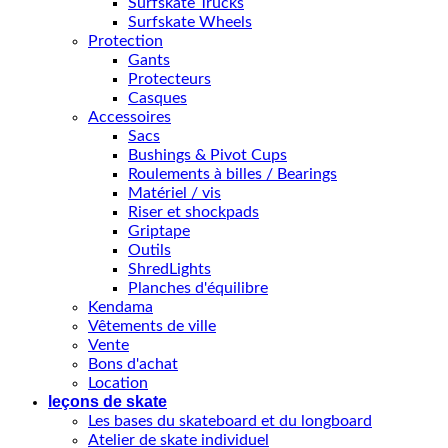
Surfskate Trucks
Surfskate Wheels
Protection
Gants
Protecteurs
Casques
Accessoires
Sacs
Bushings & Pivot Cups
Roulements à billes / Bearings
Matériel / vis
Riser et shockpads
Griptape
Outils
ShredLights
Planches d'équilibre
Kendama
Vêtements de ville
Vente
Bons d'achat
Location
leçons de skate
Les bases du skateboard et du longboard
Atelier de skate individuel