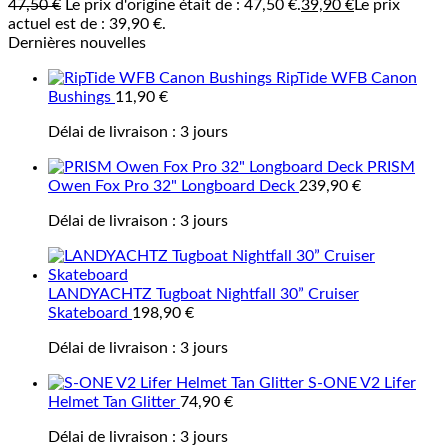
47,50
€
Le prix d'origine était de : 47,50 €.
39,90
€
Le prix
actuel est de : 39,90 €.
Dernières nouvelles
RipTide WFB Canon
Bushings
11,90
€
Délai de livraison :
3 jours
PRISM
Owen Fox Pro 32" Longboard Deck
239,90
€
Délai de livraison :
3 jours
LANDYACHTZ Tugboat Nightfall 30” Cruiser
Skateboard
198,90
€
Délai de livraison :
3 jours
S-ONE V2 Lifer
Helmet Tan Glitter
74,90
€
Délai de livraison :
3 jours