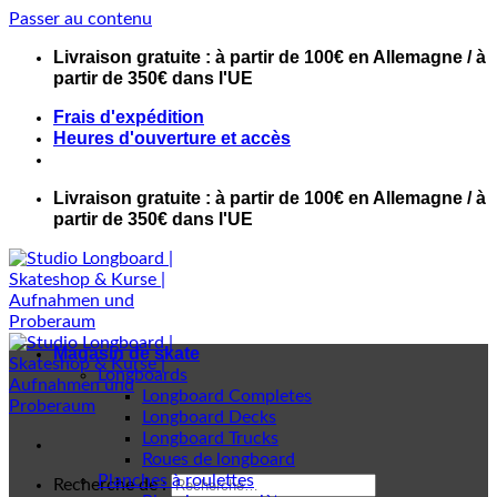
Passer au contenu
Livraison gratuite : à partir de 100€ en Allemagne / à
partir de 350€ dans l'UE
Frais d'expédition
Heures d'ouverture et accès
Livraison gratuite : à partir de 100€ en Allemagne / à
partir de 350€ dans l'UE
Magasin de skate
Longboards
Longboard Completes
Longboard Decks
Longboard Trucks
Roues de longboard
Planches à roulettes
Recherche de :