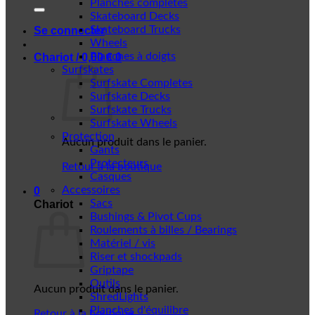
Planches complètes
Skateboard Decks
Skateboard Trucks
Se connecter
Wheels
Planches à doigts
Chariot /
0,00
€
0
Surfskates
Surfskate Completes
Surfskate Decks
Surfskate Trucks
Surfskate Wheels
Protection
Aucun produit dans le panier.
Gants
Protecteurs
Retour à la boutique
Casques
Accessoires
0
Sacs
Chariot
Bushings & Pivot Cups
Roulements à billes / Bearings
Matériel / vis
Riser et shockpads
Griptape
Outils
Aucun produit dans le panier.
ShredLights
Planches d'équilibre
Retour à la boutique