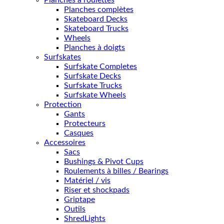
Planches complètes
Skateboard Decks
Skateboard Trucks
Wheels
Planches à doigts
Surfskates
Surfskate Completes
Surfskate Decks
Surfskate Trucks
Surfskate Wheels
Protection
Gants
Protecteurs
Casques
Accessoires
Sacs
Bushings & Pivot Cups
Roulements à billes / Bearings
Matériel / vis
Riser et shockpads
Griptape
Outils
ShredLights