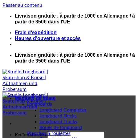
Passer au contenu
Livraison gratuite : à partir de 100€ en Allemagne / à
partir de 350€ dans l'UE
Frais d'expédition
Heures d'ouverture et accès
Livraison gratuite : à partir de 100€ en Allemagne / à
partir de 350€ dans l'UE
Magasin de skate
Longboards
Longboard Completes
Longboard Decks
Longboard Trucks
Roues de longboard
Planches à roulettes
Recherche de :