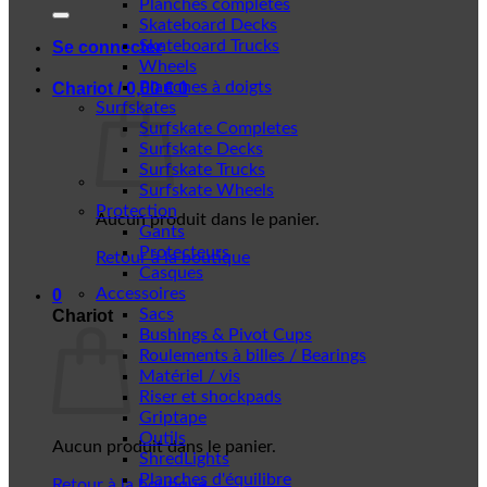
Planches complètes
Skateboard Decks
Skateboard Trucks
Se connecter
Wheels
Planches à doigts
Chariot /
0,00
€
0
Surfskates
Surfskate Completes
Surfskate Decks
Surfskate Trucks
Surfskate Wheels
Protection
Aucun produit dans le panier.
Gants
Protecteurs
Retour à la boutique
Casques
Accessoires
0
Sacs
Chariot
Bushings & Pivot Cups
Roulements à billes / Bearings
Matériel / vis
Riser et shockpads
Griptape
Outils
Aucun produit dans le panier.
ShredLights
Planches d'équilibre
Retour à la boutique