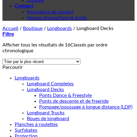
L'équipe
Contact
Formulaire de contact
Heures d'ouverture et accès
Accueil
/
Boutique
/
Longboards
/
Longboard Decks
Filtre
Afficher tous les résultats de 16
Classés par ordre
chronologique
Parcourir
Longboards
Longboard Completes
Longboard Decks
Ponts Dance & Freestyle
Ponts de descente et de freeride
Pompage/poussage à longue distance (LDP)
Longboard Trucks
Roues de longboard
Planches à roulettes
Surfskates
Protection