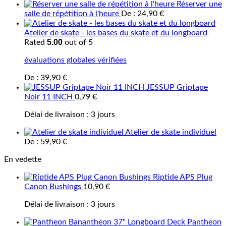
Réserver une
salle de répétition à l'heure
De :
24,90
€
Atelier de skate - les bases du skate et du longboard
5.00
Rated
out of 5
évaluations globales vérifiées
De :
39,90
€
JESSUP Griptape
Noir 11 INCH
0,79
€
Délai de livraison :
3 jours
Atelier de skate individuel
De :
59,90
€
En vedette
Riptide APS Plug
Canon Bushings
10,90
€
Délai de livraison :
3 jours
Pantheon