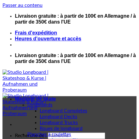
Passer au contenu
Livraison gratuite : à partir de 100€ en Allemagne / à
partir de 350€ dans l'UE
Frais d'expédition
Heures d'ouverture et accès
Livraison gratuite : à partir de 100€ en Allemagne / à
partir de 350€ dans l'UE
Magasin de skate
Longboards
Longboard Completes
Longboard Decks
Longboard Trucks
Roues de longboard
Planches à roulettes
Recherche de :