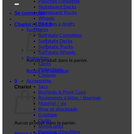
Planches complètes
Skateboard Decks
Skateboard Trucks
Se connecter
Wheels
Planches à doigts
Chariot /
0,00
€
0
Surfskates
Surfskate Completes
Surfskate Decks
Surfskate Trucks
Surfskate Wheels
Protection
Aucun produit dans le panier.
Gants
Protecteurs
Retour à la boutique
Casques
Accessoires
0
Sacs
Chariot
Bushings & Pivot Cups
Roulements à billes / Bearings
Matériel / vis
Riser et shockpads
Griptape
Outils
Aucun produit dans le panier.
ShredLights
Planches d'équilibre
Retour à la boutique