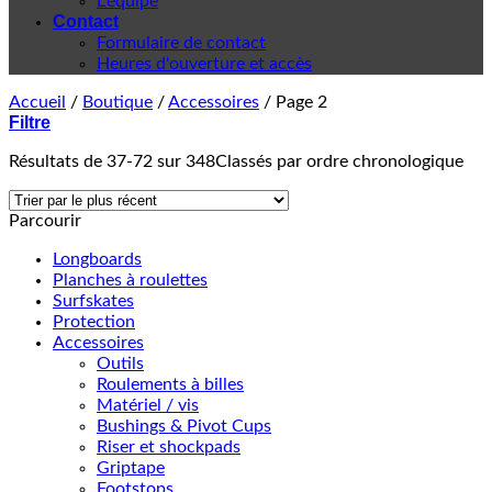
L'équipe
Contact
Formulaire de contact
Heures d'ouverture et accès
Accueil
/
Boutique
/
Accessoires
/
Page 2
Filtre
Résultats de 37-72 sur 348
Classés par ordre chronologique
Parcourir
Longboards
Planches à roulettes
Surfskates
Protection
Accessoires
Outils
Roulements à billes
Matériel / vis
Bushings & Pivot Cups
Riser et shockpads
Griptape
Footstops