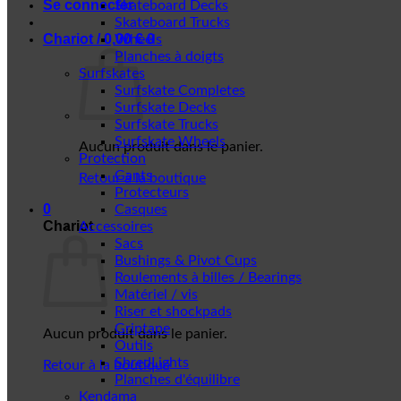
Se connecter
Skateboard Decks
Skateboard Trucks
Chariot /
0,00
€
0
Wheels
Planches à doigts
Surfskates
Surfskate Completes
Surfskate Decks
Surfskate Trucks
Surfskate Wheels
Aucun produit dans le panier.
Protection
Gants
Retour à la boutique
Protecteurs
0
Casques
Chariot
Accessoires
Sacs
Bushings & Pivot Cups
Roulements à billes / Bearings
Matériel / vis
Riser et shockpads
Griptape
Aucun produit dans le panier.
Outils
ShredLights
Retour à la boutique
Planches d'équilibre
Kendama