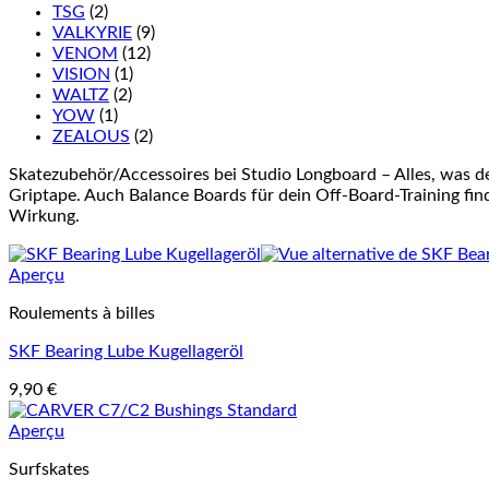
TSG
(2)
VALKYRIE
(9)
VENOM
(12)
VISION
(1)
WALTZ
(2)
YOW
(1)
ZEALOUS
(2)
Skatezubehör/Accessoires bei Studio Longboard – Alles, was d
Griptape. Auch Balance Boards für dein Off-Board-Training finde
Wirkung.
Aperçu
Roulements à billes
SKF Bearing Lube Kugellageröl
9,90
€
Aperçu
Surfskates