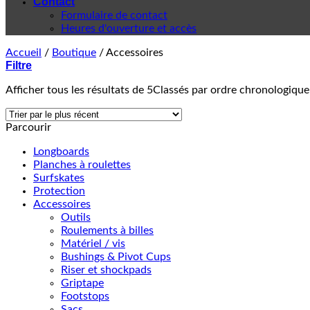
Contact
Formulaire de contact
Heures d'ouverture et accès
Accueil
/
Boutique
/
Accessoires
Filtre
Afficher tous les résultats de 5
Classés par ordre chronologique
Parcourir
Longboards
Planches à roulettes
Surfskates
Protection
Accessoires
Outils
Roulements à billes
Matériel / vis
Bushings & Pivot Cups
Riser et shockpads
Griptape
Footstops
Sacs