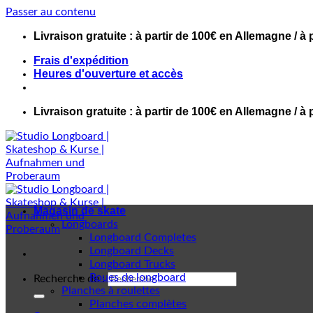
Passer au contenu
Livraison gratuite : à partir de 100€ en Allemagne / à 
Frais d'expédition
Heures d'ouverture et accès
Livraison gratuite : à partir de 100€ en Allemagne / à 
Magasin de skate
Longboards
Longboard Completes
Longboard Decks
Longboard Trucks
Roues de longboard
Recherche de :
Planches à roulettes
Planches complètes