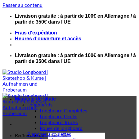
Passer au contenu
Livraison gratuite : à partir de 100€ en Allemagne / à
partir de 350€ dans l'UE
Frais d'expédition
Heures d'ouverture et accès
Livraison gratuite : à partir de 100€ en Allemagne / à
partir de 350€ dans l'UE
Magasin de skate
Longboards
Longboard Completes
Longboard Decks
Longboard Trucks
Roues de longboard
Planches à roulettes
Recherche de :