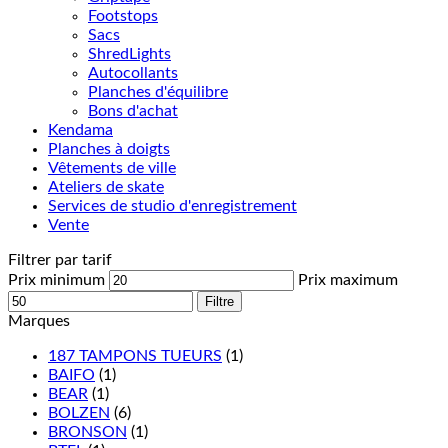
Footstops
Sacs
ShredLights
Autocollants
Planches d'équilibre
Bons d'achat
Kendama
Planches à doigts
Vêtements de ville
Ateliers de skate
Services de studio d'enregistrement
Vente
Filtrer par tarif
Prix minimum
Prix maximum
Filtre
Marques
187 TAMPONS TUEURS
(1)
BAIFO
(1)
BEAR
(1)
BOLZEN
(6)
BRONSON
(1)