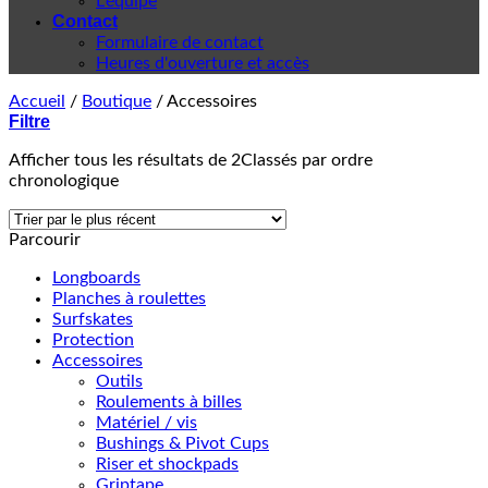
L'équipe
Contact
Formulaire de contact
Heures d'ouverture et accès
Accueil
/
Boutique
/
Accessoires
Filtre
Afficher tous les résultats de 2
Classés par ordre
chronologique
Parcourir
Longboards
Planches à roulettes
Surfskates
Protection
Accessoires
Outils
Roulements à billes
Matériel / vis
Bushings & Pivot Cups
Riser et shockpads
Griptape