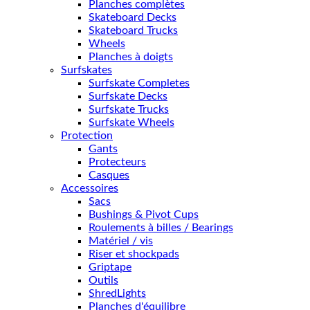
Planches complètes
Skateboard Decks
Skateboard Trucks
Wheels
Planches à doigts
Surfskates
Surfskate Completes
Surfskate Decks
Surfskate Trucks
Surfskate Wheels
Protection
Gants
Protecteurs
Casques
Accessoires
Sacs
Bushings & Pivot Cups
Roulements à billes / Bearings
Matériel / vis
Riser et shockpads
Griptape
Outils
ShredLights
Planches d'équilibre