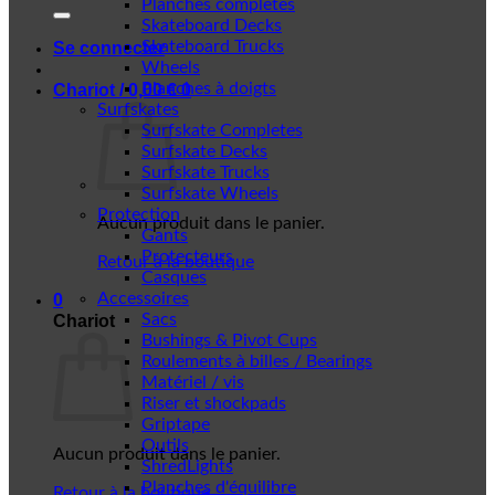
Planches complètes
Skateboard Decks
Skateboard Trucks
Se connecter
Wheels
Planches à doigts
Chariot /
0,00
€
0
Surfskates
Surfskate Completes
Surfskate Decks
Surfskate Trucks
Surfskate Wheels
Protection
Aucun produit dans le panier.
Gants
Protecteurs
Retour à la boutique
Casques
Accessoires
0
Sacs
Chariot
Bushings & Pivot Cups
Roulements à billes / Bearings
Matériel / vis
Riser et shockpads
Griptape
Outils
Aucun produit dans le panier.
ShredLights
Planches d'équilibre
Retour à la boutique