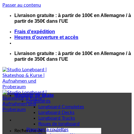
Passer au contenu
Livraison gratuite : à partir de 100€ en Allemagne / à
partir de 350€ dans l'UE
Frais d'expédition
Heures d'ouverture et accès
Livraison gratuite : à partir de 100€ en Allemagne / à
partir de 350€ dans l'UE
Magasin de skate
Longboards
Longboard Completes
Longboard Decks
Longboard Trucks
Roues de longboard
Planches à roulettes
Recherche de :