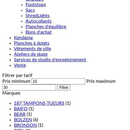
Footstops
Sacs
ShredLights
Autocollants
Planches d'équilibre
Bons d'achat
Kendama
Planches à doigts
Vêtements de ville
Ateliers de skate
Services de studio d'enregistrement
Vente
Filtrer par tarif
Prix minimum
Prix maximum
Filtre
Marques
187 TAMPONS TUEURS
(1)
BAIFO
(1)
BEAR
(1)
BOLZEN
(6)
BRONSON
(1)