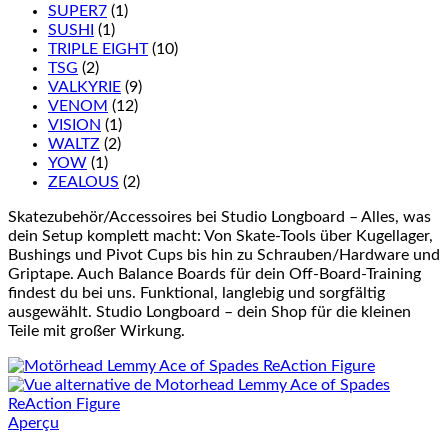
SUPER7
(1)
SUSHI
(1)
TRIPLE EIGHT
(10)
TSG
(2)
VALKYRIE
(9)
VENOM
(12)
VISION
(1)
WALTZ
(2)
YOW
(1)
ZEALOUS
(2)
Skatezubehör/Accessoires bei Studio Longboard – Alles, was
dein Setup komplett macht: Von Skate-Tools über Kugellager,
Bushings und Pivot Cups bis hin zu Schrauben/Hardware und
Griptape. Auch Balance Boards für dein Off-Board-Training
findest du bei uns. Funktional, langlebig und sorgfältig
ausgewählt. Studio Longboard – dein Shop für die kleinen
Teile mit großer Wirkung.
Aperçu