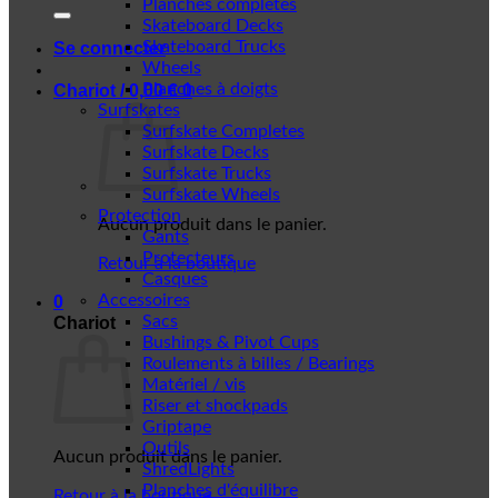
Planches complètes
Skateboard Decks
Skateboard Trucks
Se connecter
Wheels
Planches à doigts
Chariot /
0,00
€
0
Surfskates
Surfskate Completes
Surfskate Decks
Surfskate Trucks
Surfskate Wheels
Protection
Aucun produit dans le panier.
Gants
Protecteurs
Retour à la boutique
Casques
Accessoires
0
Sacs
Chariot
Bushings & Pivot Cups
Roulements à billes / Bearings
Matériel / vis
Riser et shockpads
Griptape
Outils
Aucun produit dans le panier.
ShredLights
Planches d'équilibre
Retour à la boutique