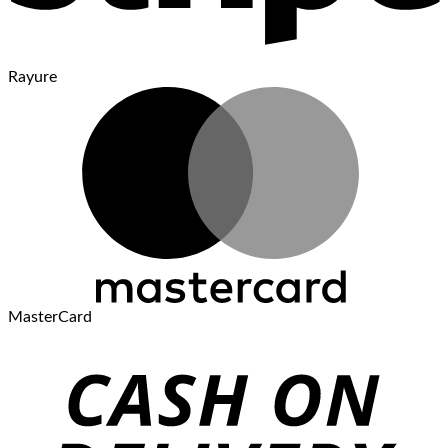
Rayure
MasterCard