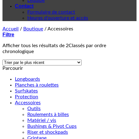
L'équipe
Contact
Formulaire de contact
Heures d'ouverture et accès
Accueil
/
Boutique
/
Accessoires
Filtre
Afficher tous les résultats de 2
Classés par ordre
chronologique
Parcourir
Longboards
Planches à roulettes
Surfskates
Protection
Accessoires
Outils
Roulements à billes
Matériel / vis
Bushings & Pivot Cups
Riser et shockpads
Griptape