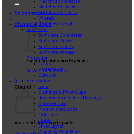
Planches complètes
Skateboard Decks
Skateboard Trucks
Se connecter
Wheels
Planches à doigts
Chariot /
0,00
€
0
Surfskates
Surfskate Completes
Surfskate Decks
Surfskate Trucks
Surfskate Wheels
Protection
Aucun produit dans le panier.
Gants
Protecteurs
Retour à la boutique
Casques
Accessoires
0
Sacs
Chariot
Bushings & Pivot Cups
Roulements à billes / Bearings
Matériel / vis
Riser et shockpads
Griptape
Outils
Aucun produit dans le panier.
ShredLights
Planches d'équilibre
Retour à la boutique