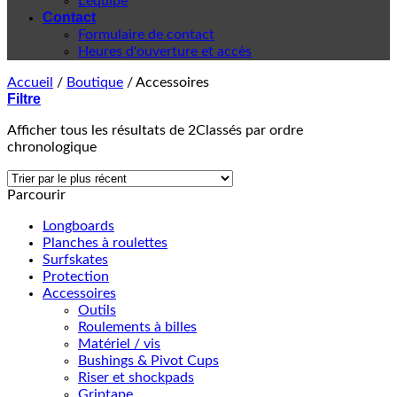
L'équipe
Contact
Formulaire de contact
Heures d'ouverture et accès
Accueil
/
Boutique
/
Accessoires
Filtre
Afficher tous les résultats de 2
Classés par ordre
chronologique
Parcourir
Longboards
Planches à roulettes
Surfskates
Protection
Accessoires
Outils
Roulements à billes
Matériel / vis
Bushings & Pivot Cups
Riser et shockpads
Griptape