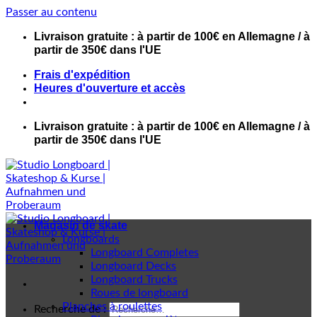
Passer au contenu
Livraison gratuite : à partir de 100€ en Allemagne / à
partir de 350€ dans l'UE
Frais d'expédition
Heures d'ouverture et accès
Livraison gratuite : à partir de 100€ en Allemagne / à
partir de 350€ dans l'UE
Magasin de skate
Longboards
Longboard Completes
Longboard Decks
Longboard Trucks
Roues de longboard
Planches à roulettes
Recherche de :