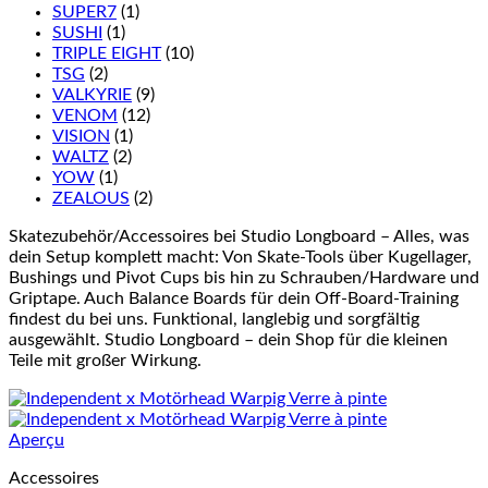
SUPER7
(1)
SUSHI
(1)
TRIPLE EIGHT
(10)
TSG
(2)
VALKYRIE
(9)
VENOM
(12)
VISION
(1)
WALTZ
(2)
YOW
(1)
ZEALOUS
(2)
Skatezubehör/Accessoires bei Studio Longboard – Alles, was
dein Setup komplett macht: Von Skate-Tools über Kugellager,
Bushings und Pivot Cups bis hin zu Schrauben/Hardware und
Griptape. Auch Balance Boards für dein Off-Board-Training
findest du bei uns. Funktional, langlebig und sorgfältig
ausgewählt. Studio Longboard – dein Shop für die kleinen
Teile mit großer Wirkung.
Aperçu
Accessoires