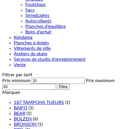
Footstops
Sacs
ShredLights
Autocollants
Planches d'équilibre
Bons d'achat
Kendama
Planches à doigts
Vêtements de ville
Ateliers de skate
Services de studio d'enregistrement
Vente
Filtrer par tarif
Prix minimum
Prix maximum
Filtre
Marques
187 TAMPONS TUEURS
(1)
BAIFO
(1)
BEAR
(1)
BOLZEN
(6)
BRONSON
(1)