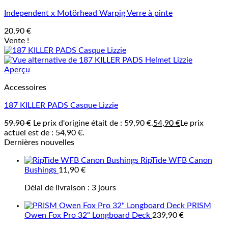
Independent x Motörhead Warpig Verre à pinte
20,90
€
Vente !
Aperçu
Accessoires
187 KILLER PADS Casque Lizzie
59,90
€
Le prix d'origine était de : 59,90 €.
54,90
€
Le prix
actuel est de : 54,90 €.
Dernières nouvelles
RipTide WFB Canon
Bushings
11,90
€
Délai de livraison :
3 jours
PRISM
Owen Fox Pro 32" Longboard Deck
239,90
€