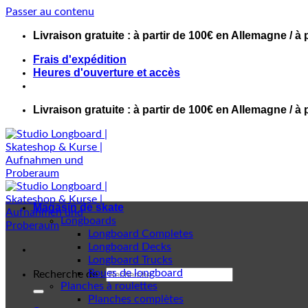
Passer au contenu
Livraison gratuite : à partir de 100€ en Allemagne / à 
Frais d'expédition
Heures d'ouverture et accès
Livraison gratuite : à partir de 100€ en Allemagne / à 
Magasin de skate
Longboards
Longboard Completes
Longboard Decks
Longboard Trucks
Roues de longboard
Recherche de :
Planches à roulettes
Planches complètes