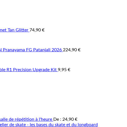
et Tan Glitter
74,90
€
Pranayama FG Patanjali 2026
224,90
€
able R1 Precision Upgrade Kit
9,95
€
alle de répétition à l'heure
De :
24,90
€
elier de skate - les bases du skate et du longboard