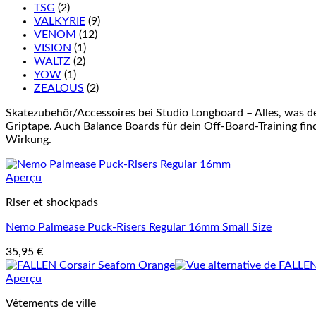
TSG
(2)
VALKYRIE
(9)
VENOM
(12)
VISION
(1)
WALTZ
(2)
YOW
(1)
ZEALOUS
(2)
Skatezubehör/Accessoires bei Studio Longboard – Alles, was d
Griptape. Auch Balance Boards für dein Off-Board-Training finde
Wirkung.
Aperçu
Riser et shockpads
Nemo Palmease Puck-Risers Regular 16mm Small Size
35,95
€
Aperçu
Vêtements de ville