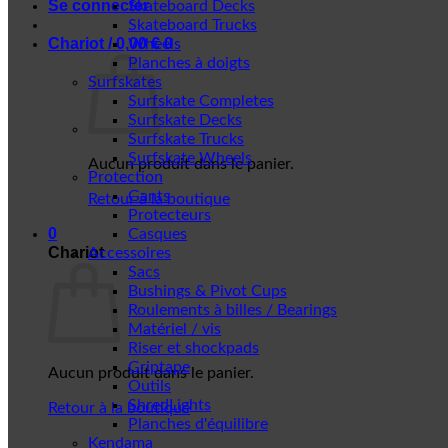
Se connecter
Skateboard Decks
Skateboard Trucks
Chariot /
0,00
€
0
Wheels
Planches à doigts
Surfskates
Surfskate Completes
Surfskate Decks
Surfskate Trucks
Surfskate Wheels
Aucun produit dans le panier.
Protection
Gants
Retour à la boutique
Protecteurs
0
Casques
Chariot
Accessoires
Sacs
Bushings & Pivot Cups
Roulements à billes / Bearings
Matériel / vis
Riser et shockpads
Griptape
Aucun produit dans le panier.
Outils
ShredLights
Retour à la boutique
Planches d'équilibre
Kendama