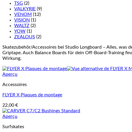
TSG
(2)
VALKYRIE
(9)
VENOM
(12)
VISION
(1)
WALTZ
(2)
YOW
(1)
ZEALOUS
(2)
Skatezubehör/Accessoires bei Studio Longboard – Alles, was d
Griptape. Auch Balance Boards für dein Off-Board-Training finde
Wirkung.
Aperçu
Accessoires
FLYER X Plaques de montage
22,00
€
Aperçu
Surfskates