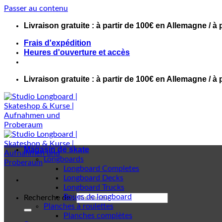
Passer au contenu
Livraison gratuite : à partir de 100€ en Allemagne / à 
Frais d'expédition
Heures d'ouverture et accès
Livraison gratuite : à partir de 100€ en Allemagne / à 
Magasin de skate
Longboards
Longboard Completes
Longboard Decks
Longboard Trucks
Roues de longboard
Recherche de :
Planches à roulettes
Planches complètes