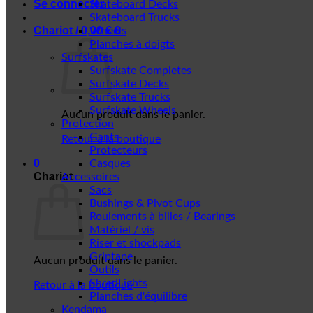
Se connecter
Skateboard Decks
Skateboard Trucks
Chariot /
0,00
€
0
Wheels
Planches à doigts
Surfskates
Surfskate Completes
Surfskate Decks
Surfskate Trucks
Surfskate Wheels
Aucun produit dans le panier.
Protection
Gants
Retour à la boutique
Protecteurs
0
Casques
Chariot
Accessoires
Sacs
Bushings & Pivot Cups
Roulements à billes / Bearings
Matériel / vis
Riser et shockpads
Griptape
Aucun produit dans le panier.
Outils
ShredLights
Retour à la boutique
Planches d'équilibre
Kendama