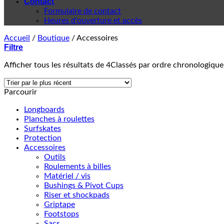
Contact
Formulaire de contact
Heures d'ouverture et accès
Accueil
/
Boutique
/
Accessoires
Filtre
Afficher tous les résultats de 4
Classés par ordre chronologique
Parcourir
Longboards
Planches à roulettes
Surfskates
Protection
Accessoires
Outils
Roulements à billes
Matériel / vis
Bushings & Pivot Cups
Riser et shockpads
Griptape
Footstops
Sacs