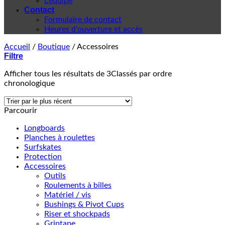
L'équipe
Contact
Formulaire de contact
Heures d'ouverture et accès
Accueil
/
Boutique
/
Accessoires
Filtre
Afficher tous les résultats de 3
Classés par ordre
chronologique
Parcourir
Longboards
Planches à roulettes
Surfskates
Protection
Accessoires
Outils
Roulements à billes
Matériel / vis
Bushings & Pivot Cups
Riser et shockpads
Griptape