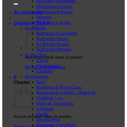
Planches complètes
Skateboard Decks
Skateboard Trucks
Se connecter
Wheels
Planches à doigts
Chariot /
0,00
€
0
Surfskates
Surfskate Completes
Surfskate Decks
Surfskate Trucks
Surfskate Wheels
Protection
Aucun produit dans le panier.
Gants
Protecteurs
Retour à la boutique
Casques
Accessoires
0
Sacs
Chariot
Bushings & Pivot Cups
Roulements à billes / Bearings
Matériel / vis
Riser et shockpads
Griptape
Outils
Aucun produit dans le panier.
ShredLights
Planches d'équilibre
Retour à la boutique