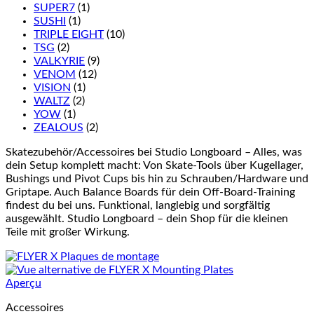
SUPER7
(1)
SUSHI
(1)
TRIPLE EIGHT
(10)
TSG
(2)
VALKYRIE
(9)
VENOM
(12)
VISION
(1)
WALTZ
(2)
YOW
(1)
ZEALOUS
(2)
Skatezubehör/Accessoires bei Studio Longboard – Alles, was
dein Setup komplett macht: Von Skate-Tools über Kugellager,
Bushings und Pivot Cups bis hin zu Schrauben/Hardware und
Griptape. Auch Balance Boards für dein Off-Board-Training
findest du bei uns. Funktional, langlebig und sorgfältig
ausgewählt. Studio Longboard – dein Shop für die kleinen
Teile mit großer Wirkung.
Aperçu
Accessoires