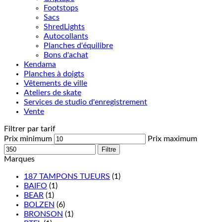
Footstops
Sacs
ShredLights
Autocollants
Planches d'équilibre
Bons d'achat
Kendama
Planches à doigts
Vêtements de ville
Ateliers de skate
Services de studio d'enregistrement
Vente
Filtrer par tarif
Prix minimum
Prix maximum
Filtre
Marques
187 TAMPONS TUEURS
(1)
BAIFO
(1)
BEAR
(1)
BOLZEN
(6)
BRONSON
(1)