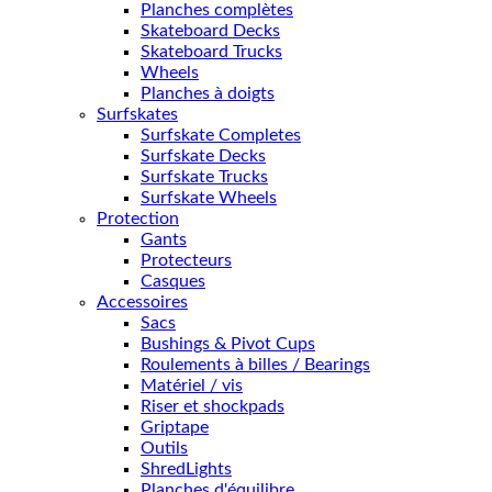
Planches complètes
Skateboard Decks
Skateboard Trucks
Wheels
Planches à doigts
Surfskates
Surfskate Completes
Surfskate Decks
Surfskate Trucks
Surfskate Wheels
Protection
Gants
Protecteurs
Casques
Accessoires
Sacs
Bushings & Pivot Cups
Roulements à billes / Bearings
Matériel / vis
Riser et shockpads
Griptape
Outils
ShredLights
Planches d'équilibre