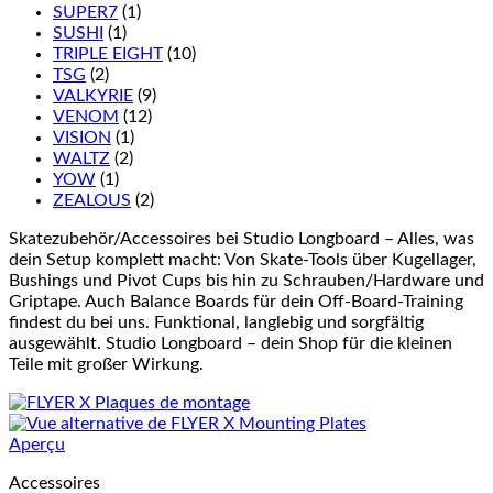
SUPER7
(1)
SUSHI
(1)
TRIPLE EIGHT
(10)
TSG
(2)
VALKYRIE
(9)
VENOM
(12)
VISION
(1)
WALTZ
(2)
YOW
(1)
ZEALOUS
(2)
Skatezubehör/Accessoires bei Studio Longboard – Alles, was
dein Setup komplett macht: Von Skate-Tools über Kugellager,
Bushings und Pivot Cups bis hin zu Schrauben/Hardware und
Griptape. Auch Balance Boards für dein Off-Board-Training
findest du bei uns. Funktional, langlebig und sorgfältig
ausgewählt. Studio Longboard – dein Shop für die kleinen
Teile mit großer Wirkung.
Aperçu
Accessoires