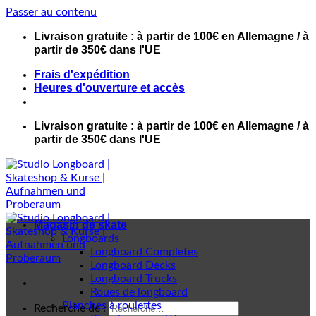
Passer au contenu
Livraison gratuite : à partir de 100€ en Allemagne / à
partir de 350€ dans l'UE
Frais d'expédition
Heures d'ouverture et accès
Livraison gratuite : à partir de 100€ en Allemagne / à
partir de 350€ dans l'UE
Magasin de skate
Longboards
Longboard Completes
Longboard Decks
Longboard Trucks
Roues de longboard
Planches à roulettes
Recherche de :