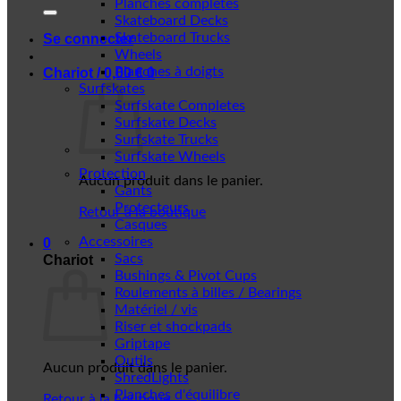
Planches complètes
Skateboard Decks
Skateboard Trucks
Se connecter
Wheels
Planches à doigts
Chariot /
0,00
€
0
Surfskates
Surfskate Completes
Surfskate Decks
Surfskate Trucks
Surfskate Wheels
Protection
Aucun produit dans le panier.
Gants
Protecteurs
Retour à la boutique
Casques
Accessoires
0
Sacs
Chariot
Bushings & Pivot Cups
Roulements à billes / Bearings
Matériel / vis
Riser et shockpads
Griptape
Outils
Aucun produit dans le panier.
ShredLights
Planches d'équilibre
Retour à la boutique