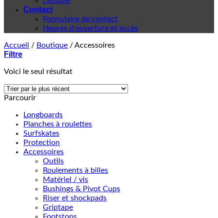
L'équipe
Contact
Formulaire de contact
Heures d'ouverture et accès
Accueil
/
Boutique
/
Accessoires
Filtre
Voici le seul résultat
Parcourir
Longboards
Planches à roulettes
Surfskates
Protection
Accessoires
Outils
Roulements à billes
Matériel / vis
Bushings & Pivot Cups
Riser et shockpads
Griptape
Footstops