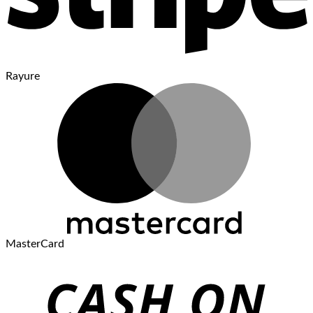
Rayure
MasterCard