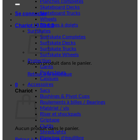
Planches complètes
Skateboard Decks
Skateboard Trucks
Se connecter
Wheels
Planches à doigts
Chariot /
0,00
€
0
Surfskates
Surfskate Completes
Surfskate Decks
Surfskate Trucks
Surfskate Wheels
Protection
Aucun produit dans le panier.
Gants
Protecteurs
Retour à la boutique
Casques
Accessoires
0
Sacs
Chariot
Bushings & Pivot Cups
Roulements à billes / Bearings
Matériel / vis
Riser et shockpads
Griptape
Outils
Aucun produit dans le panier.
ShredLights
Planches d'équilibre
Retour à la boutique