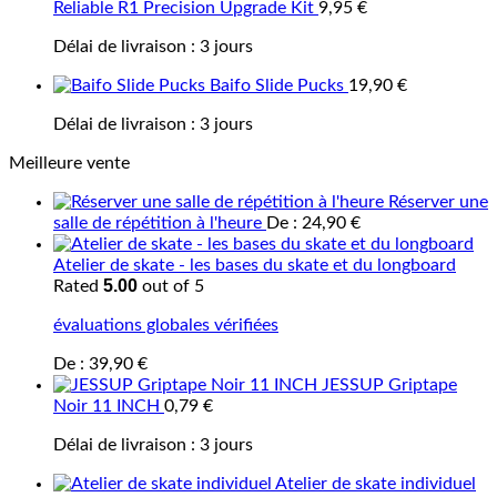
Reliable R1 Precision Upgrade Kit
9,95
€
Délai de livraison :
3 jours
Baifo Slide Pucks
19,90
€
Délai de livraison :
3 jours
Meilleure vente
Réserver une
salle de répétition à l'heure
De :
24,90
€
Atelier de skate - les bases du skate et du longboard
5.00
Rated
out of 5
évaluations globales vérifiées
De :
39,90
€
JESSUP Griptape
Noir 11 INCH
0,79
€
Délai de livraison :
3 jours
Atelier de skate individuel