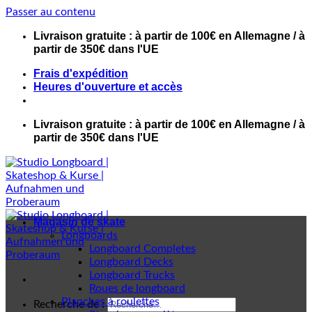
Passer au contenu
Livraison gratuite : à partir de 100€ en Allemagne / à
partir de 350€ dans l'UE
Frais d'expédition
Heures d'ouverture et accès
Livraison gratuite : à partir de 100€ en Allemagne / à
partir de 350€ dans l'UE
Magasin de skate
Longboards
Longboard Completes
Longboard Decks
Longboard Trucks
Roues de longboard
Planches à roulettes
Recherche de :