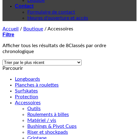
L'équipe
Contact
Formulaire de contact
Heures d'ouverture et accès
Accueil
/
Boutique
/
Accessoires
Filtre
Afficher tous les résultats de 8
Classés par ordre
chronologique
Parcourir
Longboards
Planches à roulettes
Surfskates
Protection
Accessoires
Outils
Roulements à billes
Matériel / vis
Bushings & Pivot Cups
Riser et shockpads
Griptape