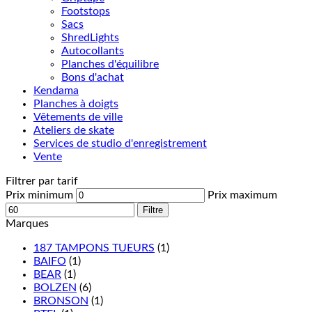
Footstops
Sacs
ShredLights
Autocollants
Planches d'équilibre
Bons d'achat
Kendama
Planches à doigts
Vêtements de ville
Ateliers de skate
Services de studio d'enregistrement
Vente
Filtrer par tarif
Prix minimum
Prix maximum
Filtre
Marques
187 TAMPONS TUEURS
(1)
BAIFO
(1)
BEAR
(1)
BOLZEN
(6)
BRONSON
(1)