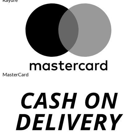
Rayure
MasterCard