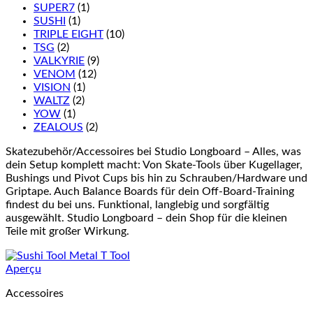
SUPER7
(1)
SUSHI
(1)
TRIPLE EIGHT
(10)
TSG
(2)
VALKYRIE
(9)
VENOM
(12)
VISION
(1)
WALTZ
(2)
YOW
(1)
ZEALOUS
(2)
Skatezubehör/Accessoires bei Studio Longboard – Alles, was
dein Setup komplett macht: Von Skate-Tools über Kugellager,
Bushings und Pivot Cups bis hin zu Schrauben/Hardware und
Griptape. Auch Balance Boards für dein Off-Board-Training
findest du bei uns. Funktional, langlebig und sorgfältig
ausgewählt. Studio Longboard – dein Shop für die kleinen
Teile mit großer Wirkung.
Aperçu
Accessoires