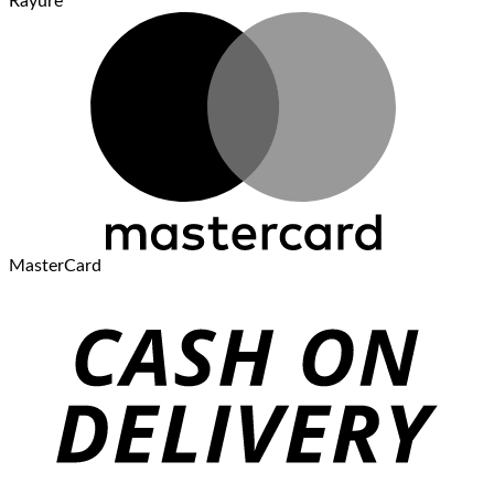
Rayure
MasterCard