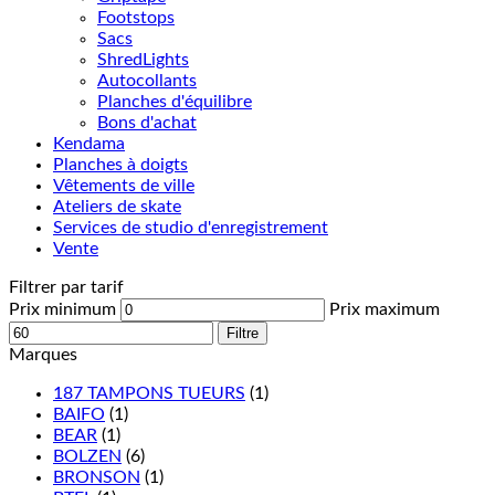
Footstops
Sacs
ShredLights
Autocollants
Planches d'équilibre
Bons d'achat
Kendama
Planches à doigts
Vêtements de ville
Ateliers de skate
Services de studio d'enregistrement
Vente
Filtrer par tarif
Prix minimum
Prix maximum
Filtre
Marques
187 TAMPONS TUEURS
(1)
BAIFO
(1)
BEAR
(1)
BOLZEN
(6)
BRONSON
(1)