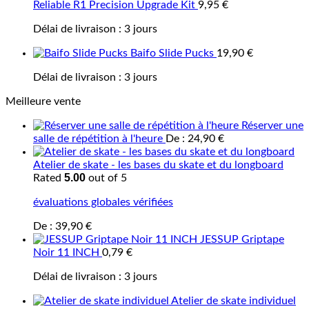
Reliable R1 Precision Upgrade Kit
9,95
€
Délai de livraison :
3 jours
Baifo Slide Pucks
19,90
€
Délai de livraison :
3 jours
Meilleure vente
Réserver une
salle de répétition à l'heure
De :
24,90
€
Atelier de skate - les bases du skate et du longboard
5.00
Rated
out of 5
évaluations globales vérifiées
De :
39,90
€
JESSUP Griptape
Noir 11 INCH
0,79
€
Délai de livraison :
3 jours
Atelier de skate individuel