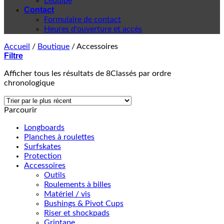
L'équipe
Contact
Formulaire de contact
Heures d'ouverture et accès
Accueil
/
Boutique
/
Accessoires
Filtre
Afficher tous les résultats de 8
Classés par ordre
chronologique
Parcourir
Longboards
Planches à roulettes
Surfskates
Protection
Accessoires
Outils
Roulements à billes
Matériel / vis
Bushings & Pivot Cups
Riser et shockpads
Griptape