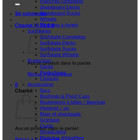
Planches complètes
Skateboard Decks
Skateboard Trucks
Se connecter
Wheels
Planches à doigts
Chariot /
0,00
€
0
Surfskates
Surfskate Completes
Surfskate Decks
Surfskate Trucks
Surfskate Wheels
Protection
Aucun produit dans le panier.
Gants
Protecteurs
Retour à la boutique
Casques
Accessoires
0
Sacs
Chariot
Bushings & Pivot Cups
Roulements à billes / Bearings
Matériel / vis
Riser et shockpads
Griptape
Outils
Aucun produit dans le panier.
ShredLights
Planches d'équilibre
Retour à la boutique