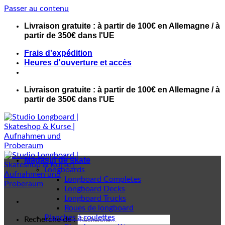
Passer au contenu
Livraison gratuite : à partir de 100€ en Allemagne / à
partir de 350€ dans l'UE
Frais d'expédition
Heures d'ouverture et accès
Livraison gratuite : à partir de 100€ en Allemagne / à
partir de 350€ dans l'UE
Magasin de skate
Longboards
Longboard Completes
Longboard Decks
Longboard Trucks
Roues de longboard
Planches à roulettes
Recherche de :