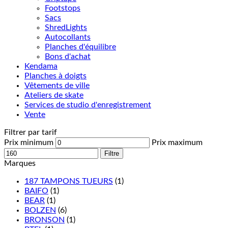
Footstops
Sacs
ShredLights
Autocollants
Planches d'équilibre
Bons d'achat
Kendama
Planches à doigts
Vêtements de ville
Ateliers de skate
Services de studio d'enregistrement
Vente
Filtrer par tarif
Prix minimum
Prix maximum
Filtre
Marques
187 TAMPONS TUEURS
(1)
BAIFO
(1)
BEAR
(1)
BOLZEN
(6)
BRONSON
(1)