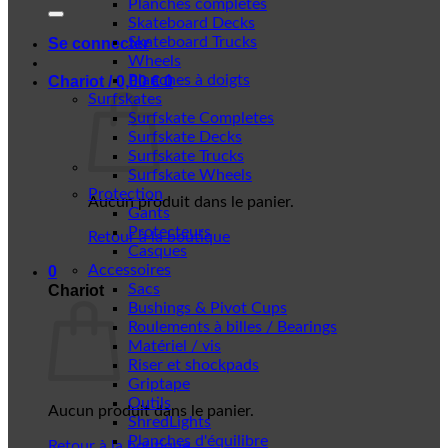
Planches complètes
Skateboard Decks
Skateboard Trucks
Se connecter
Wheels
Planches à doigts
Chariot /
0,00
€
0
Surfskates
Surfskate Completes
Surfskate Decks
Surfskate Trucks
Surfskate Wheels
Protection
Aucun produit dans le panier.
Gants
Protecteurs
Retour à la boutique
Casques
Accessoires
0
Sacs
Chariot
Bushings & Pivot Cups
Roulements à billes / Bearings
Matériel / vis
Riser et shockpads
Griptape
Outils
Aucun produit dans le panier.
ShredLights
Planches d'équilibre
Retour à la boutique