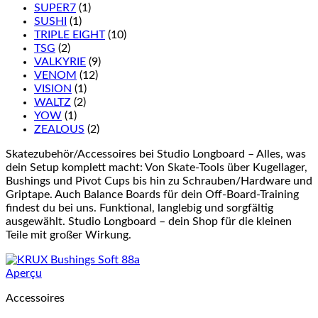
SUPER7
(1)
SUSHI
(1)
TRIPLE EIGHT
(10)
TSG
(2)
VALKYRIE
(9)
VENOM
(12)
VISION
(1)
WALTZ
(2)
YOW
(1)
ZEALOUS
(2)
Skatezubehör/Accessoires bei Studio Longboard – Alles, was
dein Setup komplett macht: Von Skate-Tools über Kugellager,
Bushings und Pivot Cups bis hin zu Schrauben/Hardware und
Griptape. Auch Balance Boards für dein Off-Board-Training
findest du bei uns. Funktional, langlebig und sorgfältig
ausgewählt. Studio Longboard – dein Shop für die kleinen
Teile mit großer Wirkung.
Aperçu
Accessoires