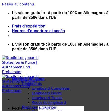
Passer au contenu
Livraison gratuite : à partir de 100€ en Allemagne / à
partir de 350€ dans l'UE
Frais d'expédition
Heures d'ouverture et accès
Livraison gratuite : à partir de 100€ en Allemagne / à
partir de 350€ dans l'UE
Magasin de skate
Longboards
Longboard Completes
Longboard Decks
Longboard Trucks
Roues de longboard
Planches à roulettes
Recherche de :