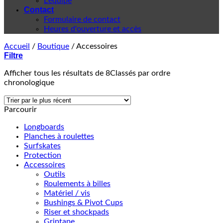
L'équipe
Contact
Formulaire de contact
Heures d'ouverture et accès
Accueil
/
Boutique
/
Accessoires
Filtre
Afficher tous les résultats de 8
Classés par ordre
chronologique
Parcourir
Longboards
Planches à roulettes
Surfskates
Protection
Accessoires
Outils
Roulements à billes
Matériel / vis
Bushings & Pivot Cups
Riser et shockpads
Griptape