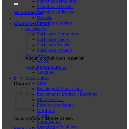
Planches complètes
Skateboard Decks
Skateboard Trucks
Se connecter
Wheels
Planches à doigts
Chariot /
0,00
€
0
Surfskates
Surfskate Completes
Surfskate Decks
Surfskate Trucks
Surfskate Wheels
Protection
Aucun produit dans le panier.
Gants
Protecteurs
Retour à la boutique
Casques
Accessoires
0
Sacs
Chariot
Bushings & Pivot Cups
Roulements à billes / Bearings
Matériel / vis
Riser et shockpads
Griptape
Outils
Aucun produit dans le panier.
ShredLights
Planches d'équilibre
Retour à la boutique