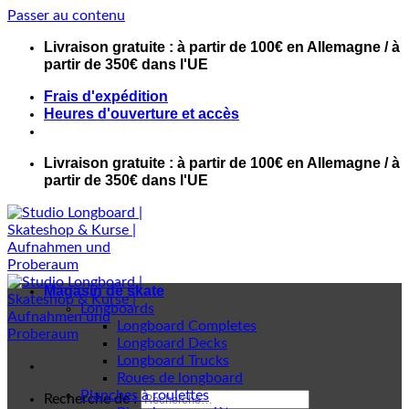
Passer au contenu
Livraison gratuite : à partir de 100€ en Allemagne / à
partir de 350€ dans l'UE
Frais d'expédition
Heures d'ouverture et accès
Livraison gratuite : à partir de 100€ en Allemagne / à
partir de 350€ dans l'UE
Magasin de skate
Longboards
Longboard Completes
Longboard Decks
Longboard Trucks
Roues de longboard
Planches à roulettes
Recherche de :