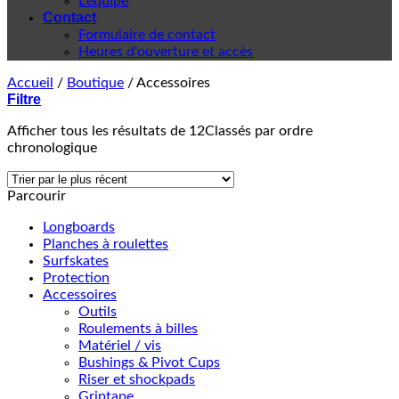
L'équipe
Contact
Formulaire de contact
Heures d'ouverture et accès
Accueil
/
Boutique
/
Accessoires
Filtre
Afficher tous les résultats de 12
Classés par ordre
chronologique
Parcourir
Longboards
Planches à roulettes
Surfskates
Protection
Accessoires
Outils
Roulements à billes
Matériel / vis
Bushings & Pivot Cups
Riser et shockpads
Griptape