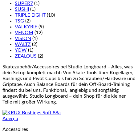
SUPER7
(1)
SUSHI
(1)
TRIPLE EIGHT
(10)
TSG
(2)
VALKYRIE
(9)
VENOM
(12)
VISION
(1)
WALTZ
(2)
YOW
(1)
ZEALOUS
(2)
Skatezubehör/Accessoires bei Studio Longboard – Alles, was
dein Setup komplett macht: Von Skate-Tools über Kugellager,
Bushings und Pivot Cups bis hin zu Schrauben/Hardware und
Griptape. Auch Balance Boards für dein Off-Board-Training
findest du bei uns. Funktional, langlebig und sorgfältig
ausgewählt. Studio Longboard – dein Shop für die kleinen
Teile mit großer Wirkung.
Aperçu
Accessoires