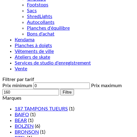
Footstops
Sacs
ShredLights
Autocollants
Planches d'équilibre
Bons d'achat
Kendama
Planches à doigts
Vêtements de ville
Ateliers de skate
Services de studio d'enregistrement
Vente
Filtrer par tarif
Prix minimum
Prix maximum
Filtre
Marques
187 TAMPONS TUEURS
(1)
BAIFO
(1)
BEAR
(1)
BOLZEN
(6)
BRONSON
(1)