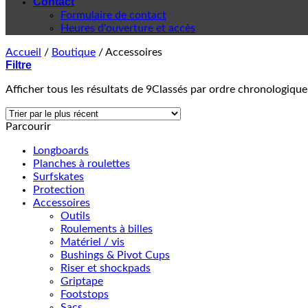
Contact
Formulaire de contact
Heures d'ouverture et accès
Accueil
/
Boutique
/
Accessoires
Filtre
Afficher tous les résultats de 9
Classés par ordre chronologique
Parcourir
Longboards
Planches à roulettes
Surfskates
Protection
Accessoires
Outils
Roulements à billes
Matériel / vis
Bushings & Pivot Cups
Riser et shockpads
Griptape
Footstops
Sacs