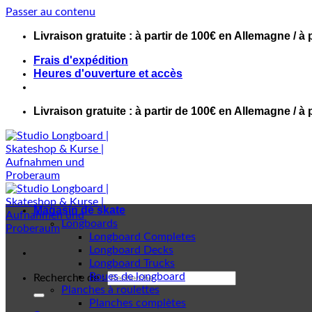
Passer au contenu
Livraison gratuite : à partir de 100€ en Allemagne / à 
Frais d'expédition
Heures d'ouverture et accès
Livraison gratuite : à partir de 100€ en Allemagne / à 
Magasin de skate
Longboards
Longboard Completes
Longboard Decks
Longboard Trucks
Roues de longboard
Recherche de :
Planches à roulettes
Planches complètes