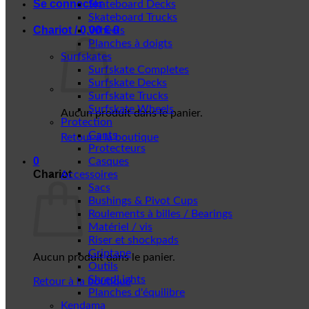
Se connecter
Skateboard Decks
Skateboard Trucks
Chariot /
0,00
€
0
Wheels
Planches à doigts
Surfskates
Surfskate Completes
Surfskate Decks
Surfskate Trucks
Surfskate Wheels
Aucun produit dans le panier.
Protection
Gants
Retour à la boutique
Protecteurs
0
Casques
Chariot
Accessoires
Sacs
Bushings & Pivot Cups
Roulements à billes / Bearings
Matériel / vis
Riser et shockpads
Griptape
Aucun produit dans le panier.
Outils
ShredLights
Retour à la boutique
Planches d'équilibre
Kendama