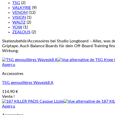
TSG
(2)
VALKYRIE
(9)
VENOM
(12)
VISION
(1)
WALTZ
(2)
YOW
(1)
ZEALOUS
(2)
Skatezubehör/Accessoires bei Studio Longboard – Alles, was d
Griptape. Auch Balance Boards für dein Off-Board-Training finde
Wirkung.
Aperçu
Accessoires
TSG genouillères Wavesk8 A
114,90
€
Vente !
Aperçu