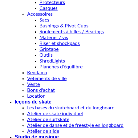
Protecteurs
Casques
Accessoires
Sacs
Bushings & Pivot Cups
Roulements à billes / Bearings
Matériel / vis
Riser et shockpads
Griptape
Outils
ShredLights
Planches d'équilibre
Kendama
Vêtements de ville
Vente
Bons d'achat
Location
leçons de skate
Les bases du skateboard et du longboard
Atelier de skate individuel
Atelier de surfskate
Atelier de danse et de freestyle en longboard
Atelier de slide
Studio de musique