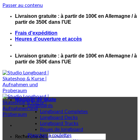
Passer au contenu
Livraison gratuite : à partir de 100€ en Allemagne / à
partir de 350€ dans l'UE
Frais d'expédition
Heures d'ouverture et accès
Livraison gratuite : à partir de 100€ en Allemagne / à
partir de 350€ dans l'UE
Magasin de skate
Longboards
Longboard Completes
Longboard Decks
Longboard Trucks
Roues de longboard
Planches à roulettes
Recherche de :