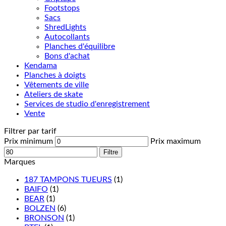
Footstops
Sacs
ShredLights
Autocollants
Planches d'équilibre
Bons d'achat
Kendama
Planches à doigts
Vêtements de ville
Ateliers de skate
Services de studio d'enregistrement
Vente
Filtrer par tarif
Prix minimum
Prix maximum
Filtre
Marques
187 TAMPONS TUEURS
(1)
BAIFO
(1)
BEAR
(1)
BOLZEN
(6)
BRONSON
(1)