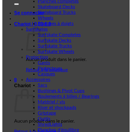
Planches complètes
Skateboard Decks
Skateboard Trucks
Se connecter
Wheels
Planches à doigts
Chariot /
0,00
€
0
Surfskates
Surfskate Completes
Surfskate Decks
Surfskate Trucks
Surfskate Wheels
Protection
Aucun produit dans le panier.
Gants
Protecteurs
Retour à la boutique
Casques
Accessoires
0
Sacs
Chariot
Bushings & Pivot Cups
Roulements à billes / Bearings
Matériel / vis
Riser et shockpads
Griptape
Outils
Aucun produit dans le panier.
ShredLights
Planches d'équilibre
Retour à la boutique