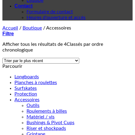
L'équipe
Contact
Formulaire de contact
Heures d'ouverture et accès
Accueil
/
Boutique
/
Accessoires
Filtre
Afficher tous les résultats de 4
Classés par ordre
chronologique
Parcourir
Longboards
Planches à roulettes
Surfskates
Protection
Accessoires
Outils
Roulements à billes
Matériel / vis
Bushings & Pivot Cups
Riser et shockpads
Griptape