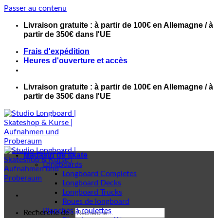
Passer au contenu
Livraison gratuite : à partir de 100€ en Allemagne / à
partir de 350€ dans l'UE
Frais d'expédition
Heures d'ouverture et accès
Livraison gratuite : à partir de 100€ en Allemagne / à
partir de 350€ dans l'UE
Magasin de skate
Longboards
Longboard Completes
Longboard Decks
Longboard Trucks
Roues de longboard
Planches à roulettes
Recherche de :