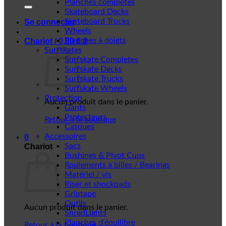
Planches complètes
Skateboard Decks
Skateboard Trucks
Se connecter
Wheels
Planches à doigts
Chariot /
0,00
€
0
Surfskates
Surfskate Completes
Surfskate Decks
Surfskate Trucks
Surfskate Wheels
Protection
Aucun produit dans le panier.
Gants
Protecteurs
Retour à la boutique
Casques
Accessoires
0
Sacs
Chariot
Bushings & Pivot Cups
Roulements à billes / Bearings
Matériel / vis
Riser et shockpads
Griptape
Outils
Aucun produit dans le panier.
ShredLights
Planches d'équilibre
Retour à la boutique