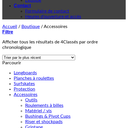
L'équipe
Contact
Formulaire de contact
Heures d'ouverture et accès
Accueil
/
Boutique
/
Accessoires
Filtre
Afficher tous les résultats de 4
Classés par ordre
chronologique
Parcourir
Longboards
Planches à roulettes
Surfskates
Protection
Accessoires
Outils
Roulements à billes
Matériel / vis
Bushings & Pivot Cups
Riser et shockpads
Griptape