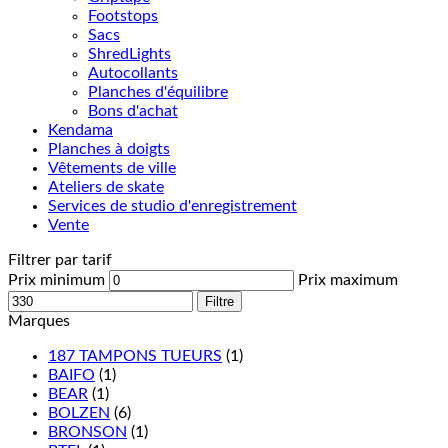
Footstops
Sacs
ShredLights
Autocollants
Planches d'équilibre
Bons d'achat
Kendama
Planches à doigts
Vêtements de ville
Ateliers de skate
Services de studio d'enregistrement
Vente
Filtrer par tarif
Prix minimum
Prix maximum
Filtre
Marques
187 TAMPONS TUEURS
(1)
BAIFO
(1)
BEAR
(1)
BOLZEN
(6)
BRONSON
(1)