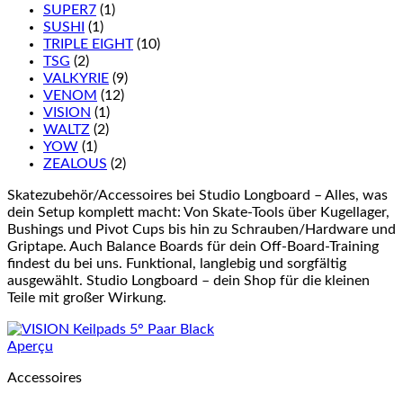
SUPER7
(1)
SUSHI
(1)
TRIPLE EIGHT
(10)
TSG
(2)
VALKYRIE
(9)
VENOM
(12)
VISION
(1)
WALTZ
(2)
YOW
(1)
ZEALOUS
(2)
Skatezubehör/Accessoires bei Studio Longboard – Alles, was
dein Setup komplett macht: Von Skate-Tools über Kugellager,
Bushings und Pivot Cups bis hin zu Schrauben/Hardware und
Griptape. Auch Balance Boards für dein Off-Board-Training
findest du bei uns. Funktional, langlebig und sorgfältig
ausgewählt. Studio Longboard – dein Shop für die kleinen
Teile mit großer Wirkung.
Aperçu
Accessoires