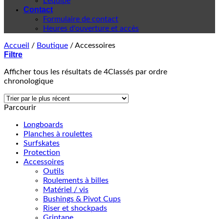
L'équipe
Contact
Formulaire de contact
Heures d'ouverture et accès
Accueil
/
Boutique
/
Accessoires
Filtre
Afficher tous les résultats de 4
Classés par ordre
chronologique
Parcourir
Longboards
Planches à roulettes
Surfskates
Protection
Accessoires
Outils
Roulements à billes
Matériel / vis
Bushings & Pivot Cups
Riser et shockpads
Griptape