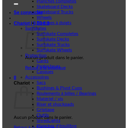
Planches complètes
Skateboard Decks
Skateboard Trucks
Se connecter
Wheels
Planches à doigts
Chariot /
0,00
€
0
Surfskates
Surfskate Completes
Surfskate Decks
Surfskate Trucks
Surfskate Wheels
Protection
Aucun produit dans le panier.
Gants
Protecteurs
Retour à la boutique
Casques
Accessoires
0
Sacs
Chariot
Bushings & Pivot Cups
Roulements à billes / Bearings
Matériel / vis
Riser et shockpads
Griptape
Outils
Aucun produit dans le panier.
ShredLights
Planches d'équilibre
Retour à la boutique