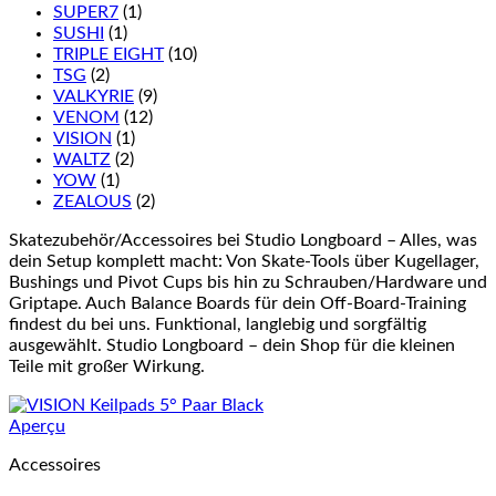
SUPER7
(1)
SUSHI
(1)
TRIPLE EIGHT
(10)
TSG
(2)
VALKYRIE
(9)
VENOM
(12)
VISION
(1)
WALTZ
(2)
YOW
(1)
ZEALOUS
(2)
Skatezubehör/Accessoires bei Studio Longboard – Alles, was
dein Setup komplett macht: Von Skate-Tools über Kugellager,
Bushings und Pivot Cups bis hin zu Schrauben/Hardware und
Griptape. Auch Balance Boards für dein Off-Board-Training
findest du bei uns. Funktional, langlebig und sorgfältig
ausgewählt. Studio Longboard – dein Shop für die kleinen
Teile mit großer Wirkung.
Aperçu
Accessoires