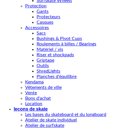
Surfskate Wheels
Protection
Gants
Protecteurs
Casques
Accessoires
Sacs
Bushings & Pivot Cups
Roulements à billes / Bearings
Matériel / vis
Riser et shockpads
Griptape
Outils
ShredLights
Planches d'équilibre
Kendama
Vêtements de ville
Vente
Bons d'achat
Location
leçons de skate
Les bases du skateboard et du longboard
Atelier de skate individuel
Atelier de surfskate