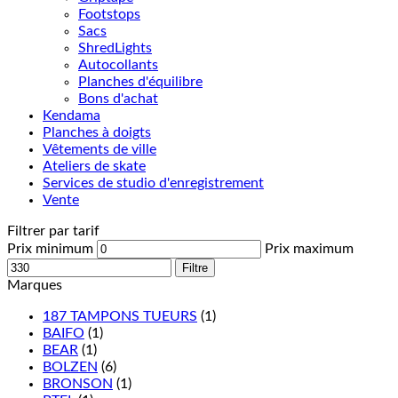
Footstops
Sacs
ShredLights
Autocollants
Planches d'équilibre
Bons d'achat
Kendama
Planches à doigts
Vêtements de ville
Ateliers de skate
Services de studio d'enregistrement
Vente
Filtrer par tarif
Prix minimum
Prix maximum
Filtre
Marques
187 TAMPONS TUEURS
(1)
BAIFO
(1)
BEAR
(1)
BOLZEN
(6)
BRONSON
(1)