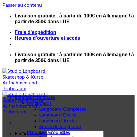
Passer au contenu
Livraison gratuite : à partir de 100€ en Allemagne / à
partir de 350€ dans l'UE
Frais d'expédition
Heures d'ouverture et accès
Livraison gratuite : à partir de 100€ en Allemagne / à
partir de 350€ dans l'UE
Magasin de skate
Longboards
Longboard Completes
Longboard Decks
Longboard Trucks
Roues de longboard
Planches à roulettes
Recherche de :