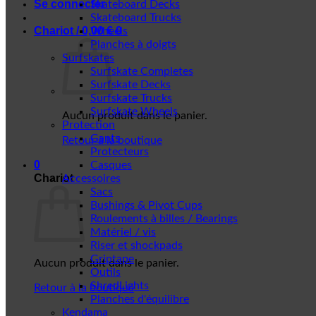
Se connecter
Skateboard Decks
Skateboard Trucks
Chariot /
0,00
€
0
Wheels
Planches à doigts
Surfskates
Surfskate Completes
Surfskate Decks
Surfskate Trucks
Surfskate Wheels
Aucun produit dans le panier.
Protection
Gants
Retour à la boutique
Protecteurs
0
Casques
Chariot
Accessoires
Sacs
Bushings & Pivot Cups
Roulements à billes / Bearings
Matériel / vis
Riser et shockpads
Griptape
Aucun produit dans le panier.
Outils
ShredLights
Retour à la boutique
Planches d'équilibre
Kendama