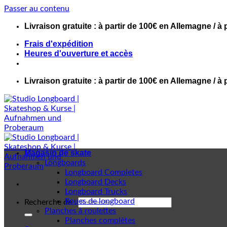
Passer au contenu
Livraison gratuite : à partir de 100€ en Allemagne / à 
Frais d'expédition
Heures d'ouverture et accès
Livraison gratuite : à partir de 100€ en Allemagne / à 
Magasin de skate
Longboards
Longboard Completes
Longboard Decks
Longboard Trucks
Roues de longboard
Recherche de :
Planches à roulettes
Planches complètes