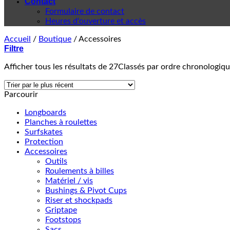
Contact
Formulaire de contact
Heures d'ouverture et accès
Accueil
/
Boutique
/
Accessoires
Filtre
Afficher tous les résultats de 27
Classés par ordre chronologiq
Parcourir
Longboards
Planches à roulettes
Surfskates
Protection
Accessoires
Outils
Roulements à billes
Matériel / vis
Bushings & Pivot Cups
Riser et shockpads
Griptape
Footstops
Sacs