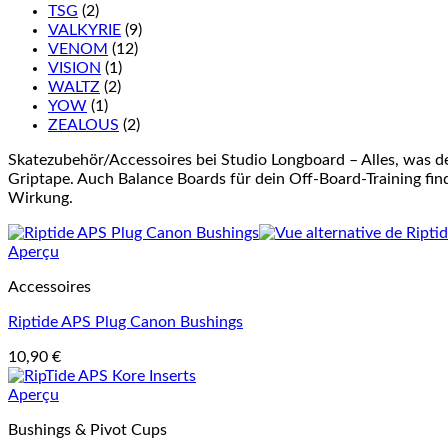
TSG
(2)
VALKYRIE
(9)
VENOM
(12)
VISION
(1)
WALTZ
(2)
YOW
(1)
ZEALOUS
(2)
Skatezubehör/Accessoires bei Studio Longboard – Alles, was d
Griptape. Auch Balance Boards für dein Off-Board-Training finde
Wirkung.
Aperçu
Accessoires
Riptide APS Plug Canon Bushings
10,90
€
Aperçu
Bushings & Pivot Cups