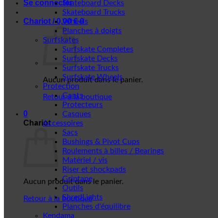
Se connecter
Skateboard Decks
Skateboard Trucks
Chariot /
0,00
€
0
Wheels
Planches à doigts
Surfskates
Surfskate Completes
Surfskate Decks
Surfskate Trucks
Surfskate Wheels
Aucun produit dans le panier.
Protection
Gants
Retour à la boutique
Protecteurs
0
Casques
Chariot
Accessoires
Sacs
Bushings & Pivot Cups
Roulements à billes / Bearings
Matériel / vis
Riser et shockpads
Griptape
Aucun produit dans le panier.
Outils
ShredLights
Retour à la boutique
Planches d'équilibre
Kendama