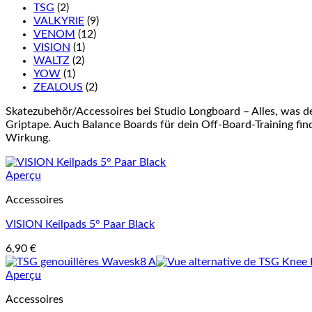
TSG
(2)
VALKYRIE
(9)
VENOM
(12)
VISION
(1)
WALTZ
(2)
YOW
(1)
ZEALOUS
(2)
Skatezubehör/Accessoires bei Studio Longboard – Alles, was d
Griptape. Auch Balance Boards für dein Off-Board-Training finde
Wirkung.
Aperçu
Accessoires
VISION Keilpads 5° Paar Black
6,90
€
Aperçu
Accessoires