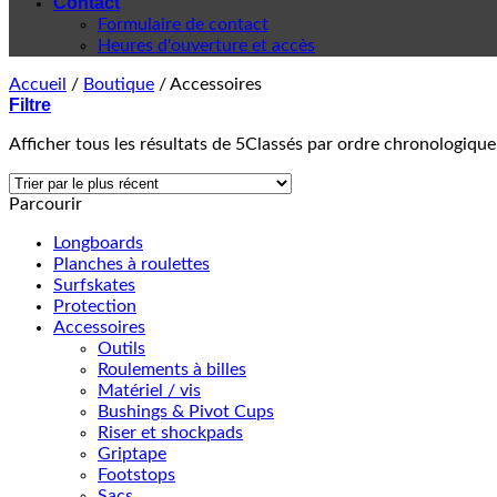
Contact
Formulaire de contact
Heures d'ouverture et accès
Accueil
/
Boutique
/
Accessoires
Filtre
Afficher tous les résultats de 5
Classés par ordre chronologique
Parcourir
Longboards
Planches à roulettes
Surfskates
Protection
Accessoires
Outils
Roulements à billes
Matériel / vis
Bushings & Pivot Cups
Riser et shockpads
Griptape
Footstops
Sacs