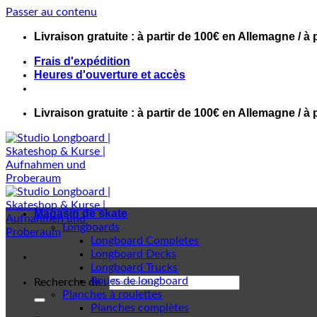
Passer au contenu
Livraison gratuite : à partir de 100€ en Allemagne / à 
Frais d'expédition
Heures d'ouverture et accès
Livraison gratuite : à partir de 100€ en Allemagne / à 
Magasin de skate
Longboards
Longboard Completes
Longboard Decks
Longboard Trucks
Roues de longboard
Recherche de :
Planches à roulettes
Planches complètes