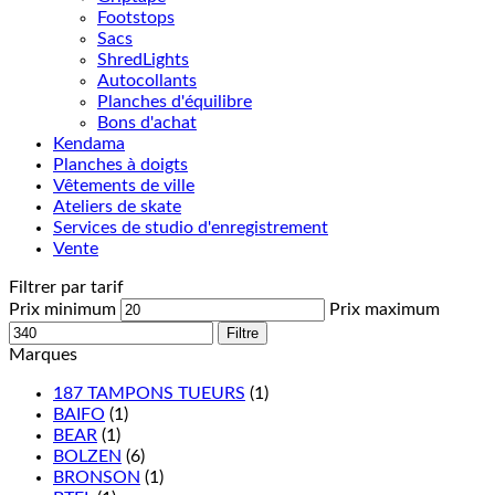
Footstops
Sacs
ShredLights
Autocollants
Planches d'équilibre
Bons d'achat
Kendama
Planches à doigts
Vêtements de ville
Ateliers de skate
Services de studio d'enregistrement
Vente
Filtrer par tarif
Prix minimum
Prix maximum
Filtre
Marques
187 TAMPONS TUEURS
(1)
BAIFO
(1)
BEAR
(1)
BOLZEN
(6)
BRONSON
(1)