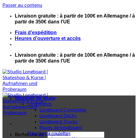
Passer au contenu
Livraison gratuite : à partir de 100€ en Allemagne / à
partir de 350€ dans l'UE
Frais d'expédition
Heures d'ouverture et accès
Livraison gratuite : à partir de 100€ en Allemagne / à
partir de 350€ dans l'UE
Magasin de skate
Longboards
Longboard Completes
Longboard Decks
Longboard Trucks
Roues de longboard
Planches à roulettes
Recherche de :