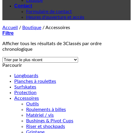
L'équipe
Contact
Formulaire de contact
Heures d'ouverture et accès
Accueil
/
Boutique
/
Accessoires
Filtre
Afficher tous les résultats de 3
Classés par ordre
chronologique
Parcourir
Longboards
Planches à roulettes
Surfskates
Protection
Accessoires
Outils
Roulements à billes
Matériel / vis
Bushings & Pivot Cups
Riser et shockpads
Griptape