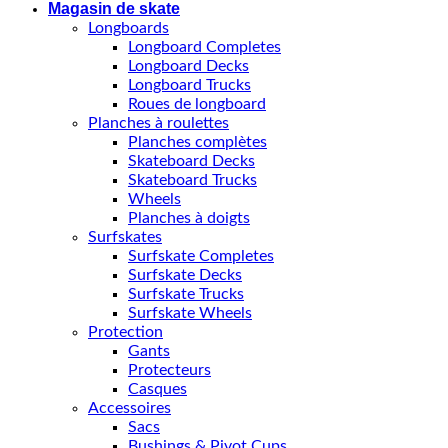
Magasin de skate
Longboards
Longboard Completes
Longboard Decks
Longboard Trucks
Roues de longboard
Planches à roulettes
Planches complètes
Skateboard Decks
Skateboard Trucks
Wheels
Planches à doigts
Surfskates
Surfskate Completes
Surfskate Decks
Surfskate Trucks
Surfskate Wheels
Protection
Gants
Protecteurs
Casques
Accessoires
Sacs
Bushings & Pivot Cups