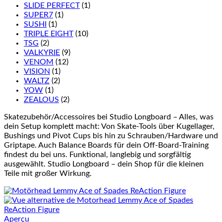
SLIDE PERFECT
(1)
SUPER7
(1)
SUSHI
(1)
TRIPLE EIGHT
(10)
TSG
(2)
VALKYRIE
(9)
VENOM
(12)
VISION
(1)
WALTZ
(2)
YOW
(1)
ZEALOUS
(2)
Skatezubehör/Accessoires bei Studio Longboard – Alles, was
dein Setup komplett macht: Von Skate-Tools über Kugellager,
Bushings und Pivot Cups bis hin zu Schrauben/Hardware und
Griptape. Auch Balance Boards für dein Off-Board-Training
findest du bei uns. Funktional, langlebig und sorgfältig
ausgewählt. Studio Longboard – dein Shop für die kleinen
Teile mit großer Wirkung.
Aperçu