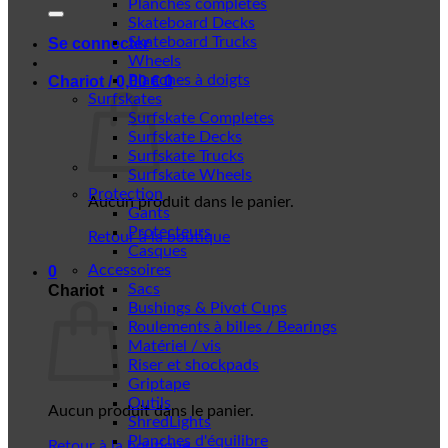
Planches complètes
Skateboard Decks
Skateboard Trucks
Se connecter
Wheels
Planches à doigts
Chariot /
0,00
€
0
Surfskates
Surfskate Completes
Surfskate Decks
Surfskate Trucks
Surfskate Wheels
Protection
Aucun produit dans le panier.
Gants
Protecteurs
Retour à la boutique
Casques
Accessoires
0
Sacs
Chariot
Bushings & Pivot Cups
Roulements à billes / Bearings
Matériel / vis
Riser et shockpads
Griptape
Outils
Aucun produit dans le panier.
ShredLights
Planches d'équilibre
Retour à la boutique