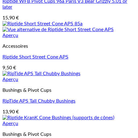
Riptide WFB Pivot Cups 96a Paris V3 Bear Grizzly 5.01 or
later
15,90
€
Aperçu
Accessoires
Riptide Short Street Cone APS
9,50
€
Aperçu
Bushings & Pivot Cups
RipTide APS Tall Chubby Bushings
13,90
€
Aperçu
Bushings & Pivot Cups