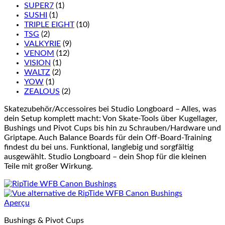
SUPER7
(1)
SUSHI
(1)
TRIPLE EIGHT
(10)
TSG
(2)
VALKYRIE
(9)
VENOM
(12)
VISION
(1)
WALTZ
(2)
YOW
(1)
ZEALOUS
(2)
Skatezubehör/Accessoires bei Studio Longboard – Alles, was
dein Setup komplett macht: Von Skate-Tools über Kugellager,
Bushings und Pivot Cups bis hin zu Schrauben/Hardware und
Griptape. Auch Balance Boards für dein Off-Board-Training
findest du bei uns. Funktional, langlebig und sorgfältig
ausgewählt. Studio Longboard – dein Shop für die kleinen
Teile mit großer Wirkung.
Aperçu
Bushings & Pivot Cups