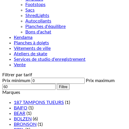
Footstops
Sacs
ShredLights
Autocollants
Planches d'équilibre
Bons d'achat
Kendama
Planches à doigts
Vêtements de ville
Ateliers de skate
Services de studio d'enregistrement
Vente
Filtrer par tarif
Prix minimum
Prix maximum
Filtre
Marques
187 TAMPONS TUEURS
(1)
BAIFO
(1)
BEAR
(1)
BOLZEN
(6)
BRONSON
(1)