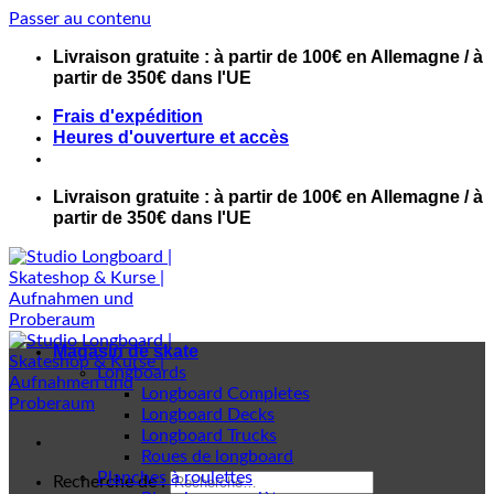
Passer au contenu
Livraison gratuite : à partir de 100€ en Allemagne / à
partir de 350€ dans l'UE
Frais d'expédition
Heures d'ouverture et accès
Livraison gratuite : à partir de 100€ en Allemagne / à
partir de 350€ dans l'UE
Magasin de skate
Longboards
Longboard Completes
Longboard Decks
Longboard Trucks
Roues de longboard
Planches à roulettes
Recherche de :