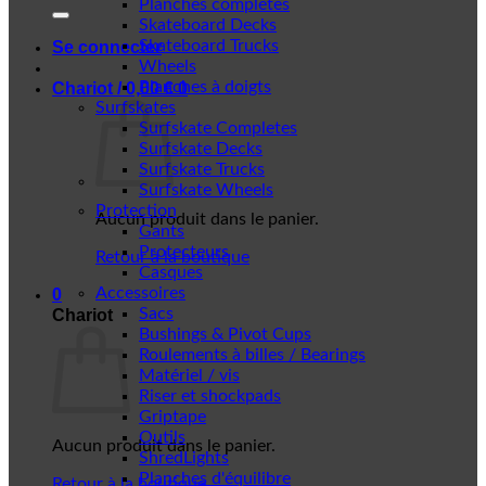
Planches complètes
Skateboard Decks
Skateboard Trucks
Se connecter
Wheels
Planches à doigts
Chariot /
0,00
€
0
Surfskates
Surfskate Completes
Surfskate Decks
Surfskate Trucks
Surfskate Wheels
Protection
Aucun produit dans le panier.
Gants
Protecteurs
Retour à la boutique
Casques
Accessoires
0
Sacs
Chariot
Bushings & Pivot Cups
Roulements à billes / Bearings
Matériel / vis
Riser et shockpads
Griptape
Outils
Aucun produit dans le panier.
ShredLights
Planches d'équilibre
Retour à la boutique