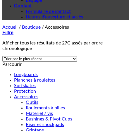
L'équipe
Contact
Formulaire de contact
Heures d'ouverture et accès
Accueil
/
Boutique
/
Accessoires
Filtre
Afficher tous les résultats de 27
Classés par ordre
chronologique
Parcourir
Longboards
Planches à roulettes
Surfskates
Protection
Accessoires
Outils
Roulements à billes
Matériel / vis
Bushings & Pivot Cups
Riser et shockpads
Griptape