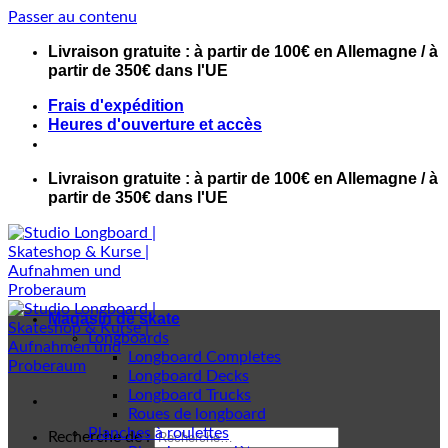
Passer au contenu
Livraison gratuite : à partir de 100€ en Allemagne / à
partir de 350€ dans l'UE
Frais d'expédition
Heures d'ouverture et accès
Livraison gratuite : à partir de 100€ en Allemagne / à
partir de 350€ dans l'UE
Magasin de skate
Longboards
Longboard Completes
Longboard Decks
Longboard Trucks
Roues de longboard
Planches à roulettes
Recherche de :