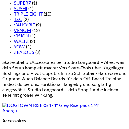
SUPER7
(1)
SUSHI
(1)
TRIPLE EIGHT
(10)
TSG
(2)
VALKYRIE
(9)
VENOM
(12)
VISION
(1)
WALTZ
(2)
YOW
(1)
ZEALOUS
(2)
Skatezubehör/Accessoires bei Studio Longboard – Alles, was
dein Setup komplett macht: Von Skate-Tools über Kugellager,
Bushings und Pivot Cups bis hin zu Schrauben/Hardware und
Griptape. Auch Balance Boards für dein Off-Board-Training
findest du bei uns. Funktional, langlebig und sorgfältig
ausgewählt. Studio Longboard – dein Shop für die kleinen
Teile mit großer Wirkung.
Aperçu
Accessoires