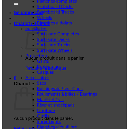
Planches complètes
Skateboard Decks
Skateboard Trucks
Se connecter
Wheels
Planches à doigts
Chariot /
0,00
€
0
Surfskates
Surfskate Completes
Surfskate Decks
Surfskate Trucks
Surfskate Wheels
Protection
Aucun produit dans le panier.
Gants
Protecteurs
Retour à la boutique
Casques
Accessoires
0
Sacs
Chariot
Bushings & Pivot Cups
Roulements à billes / Bearings
Matériel / vis
Riser et shockpads
Griptape
Outils
Aucun produit dans le panier.
ShredLights
Planches d'équilibre
Retour à la boutique