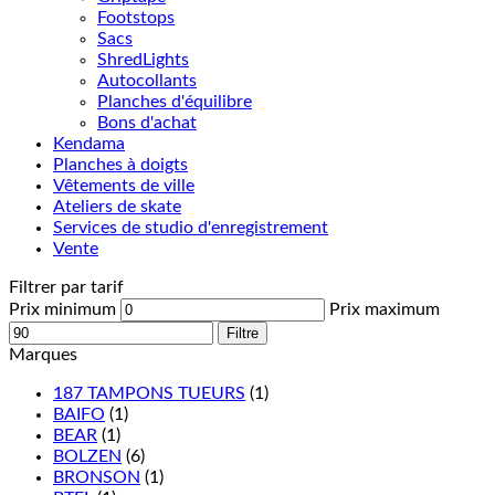
Footstops
Sacs
ShredLights
Autocollants
Planches d'équilibre
Bons d'achat
Kendama
Planches à doigts
Vêtements de ville
Ateliers de skate
Services de studio d'enregistrement
Vente
Filtrer par tarif
Prix minimum
Prix maximum
Filtre
Marques
187 TAMPONS TUEURS
(1)
BAIFO
(1)
BEAR
(1)
BOLZEN
(6)
BRONSON
(1)