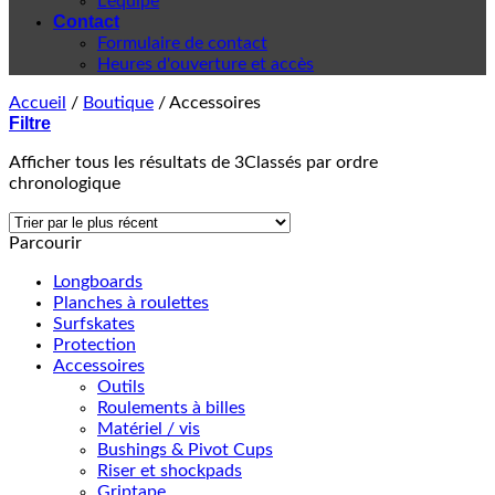
L'équipe
Contact
Formulaire de contact
Heures d'ouverture et accès
Accueil
/
Boutique
/
Accessoires
Filtre
Afficher tous les résultats de 3
Classés par ordre
chronologique
Parcourir
Longboards
Planches à roulettes
Surfskates
Protection
Accessoires
Outils
Roulements à billes
Matériel / vis
Bushings & Pivot Cups
Riser et shockpads
Griptape