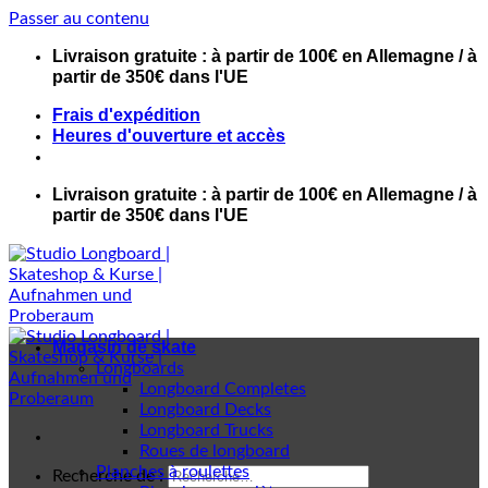
Passer au contenu
Livraison gratuite : à partir de 100€ en Allemagne / à
partir de 350€ dans l'UE
Frais d'expédition
Heures d'ouverture et accès
Livraison gratuite : à partir de 100€ en Allemagne / à
partir de 350€ dans l'UE
Magasin de skate
Longboards
Longboard Completes
Longboard Decks
Longboard Trucks
Roues de longboard
Planches à roulettes
Recherche de :