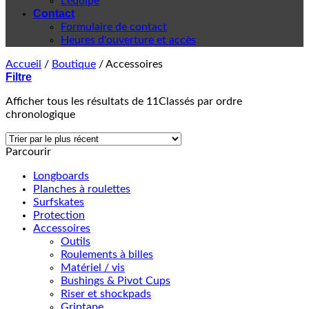
L'équipe
Contact
Formulaire de contact
Heures d'ouverture et accès
Accueil
/
Boutique
/
Accessoires
Filtre
Afficher tous les résultats de 11
Classés par ordre
chronologique
Parcourir
Longboards
Planches à roulettes
Surfskates
Protection
Accessoires
Outils
Roulements à billes
Matériel / vis
Bushings & Pivot Cups
Riser et shockpads
Griptape