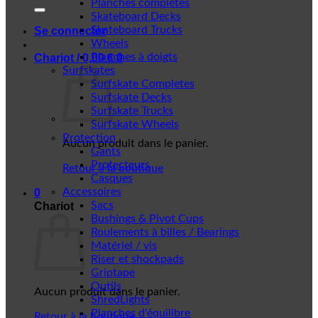
Planches complètes
Skateboard Decks
Skateboard Trucks
Se connecter
Wheels
Planches à doigts
Chariot /
0,00
€
0
Surfskates
Surfskate Completes
Surfskate Decks
Surfskate Trucks
Surfskate Wheels
Protection
Aucun produit dans le panier.
Gants
Protecteurs
Retour à la boutique
Casques
Accessoires
0
Sacs
Chariot
Bushings & Pivot Cups
Roulements à billes / Bearings
Matériel / vis
Riser et shockpads
Griptape
Outils
Aucun produit dans le panier.
ShredLights
Planches d'équilibre
Retour à la boutique