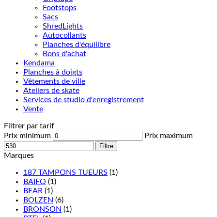
Footstops
Sacs
ShredLights
Autocollants
Planches d'équilibre
Bons d'achat
Kendama
Planches à doigts
Vêtements de ville
Ateliers de skate
Services de studio d'enregistrement
Vente
Filtrer par tarif
Prix minimum
Prix maximum
Filtre
Marques
187 TAMPONS TUEURS
(1)
BAIFO
(1)
BEAR
(1)
BOLZEN
(6)
BRONSON
(1)