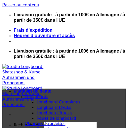
Passer au contenu
Livraison gratuite : à partir de 100€ en Allemagne / à
partir de 350€ dans l'UE
Frais d'expédition
Heures d'ouverture et accès
Livraison gratuite : à partir de 100€ en Allemagne / à
partir de 350€ dans l'UE
Magasin de skate
Longboards
Longboard Completes
Longboard Decks
Longboard Trucks
Roues de longboard
Planches à roulettes
Recherche de :