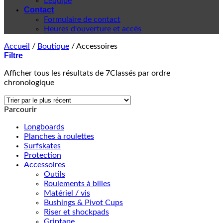
L'équipe
Contact
Formulaire de contact
Heures d'ouverture et accès
Accueil
/
Boutique
/
Accessoires
Filtre
Afficher tous les résultats de 7
Classés par ordre
chronologique
Parcourir
Longboards
Planches à roulettes
Surfskates
Protection
Accessoires
Outils
Roulements à billes
Matériel / vis
Bushings & Pivot Cups
Riser et shockpads
Griptape