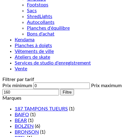
Footstops
Sacs
ShredLights
Autocollants
Planches d'équilibre
Bons d'achat
Kendama
Planches à doigts
Vêtements de ville
Ateliers de skate
Services de studio d'enregistrement
Vente
Filtrer par tarif
Prix minimum
Prix maximum
Filtre
Marques
187 TAMPONS TUEURS
(1)
BAIFO
(1)
BEAR
(1)
BOLZEN
(6)
BRONSON
(1)