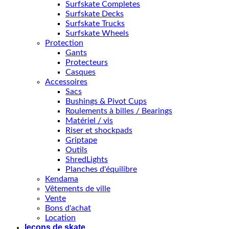
Surfskate Completes
Surfskate Decks
Surfskate Trucks
Surfskate Wheels
Protection
Gants
Protecteurs
Casques
Accessoires
Sacs
Bushings & Pivot Cups
Roulements à billes / Bearings
Matériel / vis
Riser et shockpads
Griptape
Outils
ShredLights
Planches d'équilibre
Kendama
Vêtements de ville
Vente
Bons d'achat
Location
leçons de skate