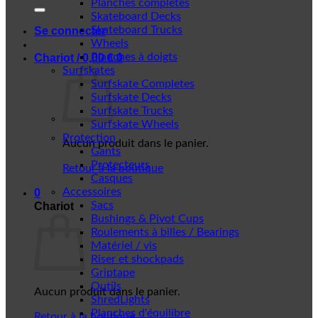
Planches complètes
Skateboard Decks
Skateboard Trucks
Se connecter
Wheels
Planches à doigts
Chariot /
0,00
€
0
Surfskates
Surfskate Completes
Surfskate Decks
Surfskate Trucks
Surfskate Wheels
Protection
Aucun produit dans le panier.
Gants
Protecteurs
Retour à la boutique
Casques
Accessoires
0
Sacs
Chariot
Bushings & Pivot Cups
Roulements à billes / Bearings
Matériel / vis
Riser et shockpads
Griptape
Outils
Aucun produit dans le panier.
ShredLights
Planches d'équilibre
Retour à la boutique