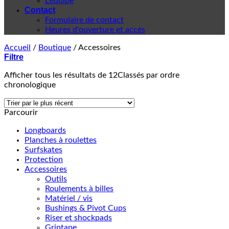
L'équipe
Contact
Formulaire de contact
Heures d'ouverture et accès
Accueil
/
Boutique
/
Accessoires
Filtre
Afficher tous les résultats de 12
Classés par ordre
chronologique
Parcourir
Longboards
Planches à roulettes
Surfskates
Protection
Accessoires
Outils
Roulements à billes
Matériel / vis
Bushings & Pivot Cups
Riser et shockpads
Griptape