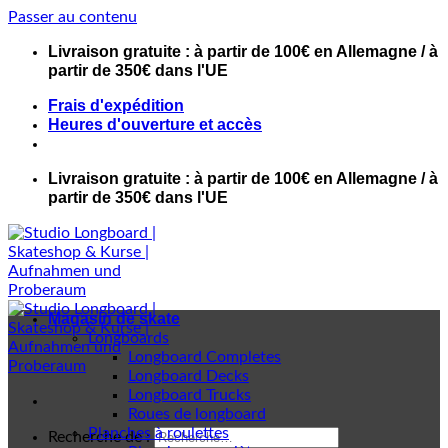
Passer au contenu
Livraison gratuite : à partir de 100€ en Allemagne / à
partir de 350€ dans l'UE
Frais d'expédition
Heures d'ouverture et accès
Livraison gratuite : à partir de 100€ en Allemagne / à
partir de 350€ dans l'UE
Magasin de skate
Longboards
Longboard Completes
Longboard Decks
Longboard Trucks
Roues de longboard
Planches à roulettes
Recherche de :