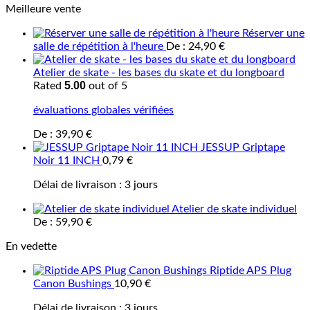
Meilleure vente
Réserver une
salle de répétition à l'heure
De :
24,90
€
Atelier de skate - les bases du skate et du longboard
5.00
Rated
out of 5
évaluations globales vérifiées
De :
39,90
€
JESSUP Griptape
Noir 11 INCH
0,79
€
Délai de livraison :
3 jours
Atelier de skate individuel
De :
59,90
€
En vedette
Riptide APS Plug
Canon Bushings
10,90
€
Délai de livraison :
3 jours