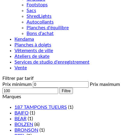
Footstops
Sacs
ShredLights
Autocollants
Planches d'équilibre
Bons d'achat
Kendama
Planches à doigts
Vêtements de ville
Ateliers de skate
Services de studio d'enregistrement
Vente
Filtrer par tarif
Prix minimum
Prix maximum
Filtre
Marques
187 TAMPONS TUEURS
(1)
BAIFO
(1)
BEAR
(1)
BOLZEN
(6)
BRONSON
(1)