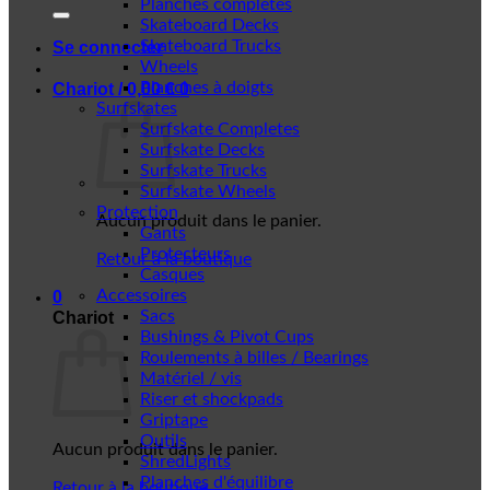
Planches complètes
Skateboard Decks
Skateboard Trucks
Se connecter
Wheels
Planches à doigts
Chariot /
0,00
€
0
Surfskates
Surfskate Completes
Surfskate Decks
Surfskate Trucks
Surfskate Wheels
Protection
Aucun produit dans le panier.
Gants
Protecteurs
Retour à la boutique
Casques
Accessoires
0
Sacs
Chariot
Bushings & Pivot Cups
Roulements à billes / Bearings
Matériel / vis
Riser et shockpads
Griptape
Outils
Aucun produit dans le panier.
ShredLights
Planches d'équilibre
Retour à la boutique