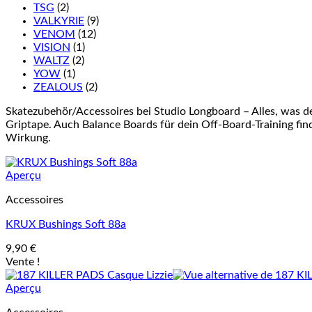
TSG
(2)
VALKYRIE
(9)
VENOM
(12)
VISION
(1)
WALTZ
(2)
YOW
(1)
ZEALOUS
(2)
Skatezubehör/Accessoires bei Studio Longboard – Alles, was d
Griptape. Auch Balance Boards für dein Off-Board-Training finde
Wirkung.
Aperçu
Accessoires
KRUX Bushings Soft 88a
9,90
€
Vente !
Aperçu