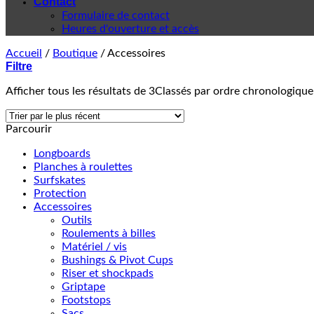
Contact
Formulaire de contact
Heures d'ouverture et accès
Accueil
/
Boutique
/
Accessoires
Filtre
Afficher tous les résultats de 3
Classés par ordre chronologique
Parcourir
Longboards
Planches à roulettes
Surfskates
Protection
Accessoires
Outils
Roulements à billes
Matériel / vis
Bushings & Pivot Cups
Riser et shockpads
Griptape
Footstops
Sacs