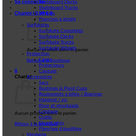
Se connecter
Skateboard Decks
Skateboard Trucks
Chariot /
0,00
€
0
Wheels
Planches à doigts
Surfskates
Surfskate Completes
Surfskate Decks
Surfskate Trucks
Surfskate Wheels
Aucun produit dans le panier.
Protection
Gants
Retour à la boutique
Protecteurs
0
Casques
Chariot
Accessoires
Sacs
Bushings & Pivot Cups
Roulements à billes / Bearings
Matériel / vis
Riser et shockpads
Griptape
Aucun produit dans le panier.
Outils
ShredLights
Retour à la boutique
Planches d'équilibre
Kendama