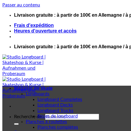
Passer au contenu
Livraison gratuite : à partir de 100€ en Allemagne / à 
Frais d'expédition
Heures d'ouverture et accès
Livraison gratuite : à partir de 100€ en Allemagne / à 
Magasin de skate
Longboards
Longboard Completes
Longboard Decks
Longboard Trucks
Roues de longboard
Recherche de :
Planches à roulettes
Planches complètes