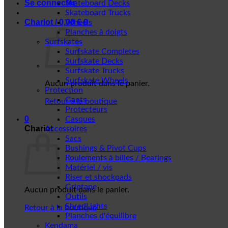
Se connecter
Skateboard Decks
Skateboard Trucks
Chariot /
0,00
€
0
Wheels
Planches à doigts
Surfskates
Surfskate Completes
Surfskate Decks
Surfskate Trucks
Surfskate Wheels
Aucun produit dans le panier.
Protection
Gants
Retour à la boutique
Protecteurs
0
Casques
Chariot
Accessoires
Sacs
Bushings & Pivot Cups
Roulements à billes / Bearings
Matériel / vis
Riser et shockpads
Griptape
Aucun produit dans le panier.
Outils
ShredLights
Retour à la boutique
Planches d'équilibre
Kendama