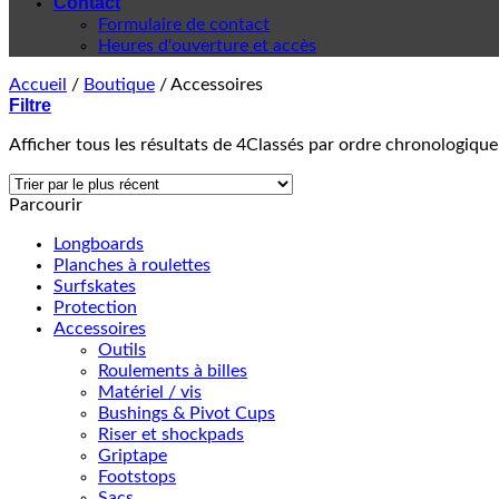
Contact
Formulaire de contact
Heures d'ouverture et accès
Accueil
/
Boutique
/
Accessoires
Filtre
Afficher tous les résultats de 4
Classés par ordre chronologique
Parcourir
Longboards
Planches à roulettes
Surfskates
Protection
Accessoires
Outils
Roulements à billes
Matériel / vis
Bushings & Pivot Cups
Riser et shockpads
Griptape
Footstops
Sacs