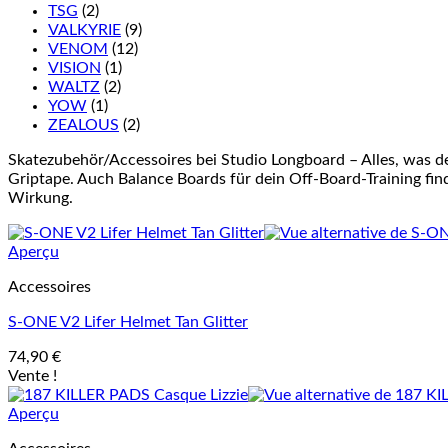
TSG
(2)
VALKYRIE
(9)
VENOM
(12)
VISION
(1)
WALTZ
(2)
YOW
(1)
ZEALOUS
(2)
Skatezubehör/Accessoires bei Studio Longboard – Alles, was d
Griptape. Auch Balance Boards für dein Off-Board-Training finde
Wirkung.
Aperçu
Accessoires
S-ONE V2 Lifer Helmet Tan Glitter
74,90
€
Vente !
Aperçu