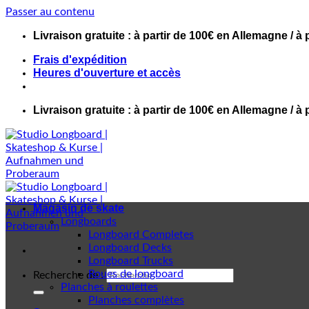
Passer au contenu
Livraison gratuite : à partir de 100€ en Allemagne / à 
Frais d'expédition
Heures d'ouverture et accès
Livraison gratuite : à partir de 100€ en Allemagne / à 
Magasin de skate
Longboards
Longboard Completes
Longboard Decks
Longboard Trucks
Roues de longboard
Recherche de :
Planches à roulettes
Planches complètes