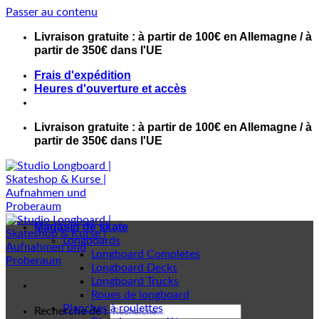
Passer au contenu
Livraison gratuite : à partir de 100€ en Allemagne / à
partir de 350€ dans l'UE
Frais d'expédition
Heures d'ouverture et accès
Livraison gratuite : à partir de 100€ en Allemagne / à
partir de 350€ dans l'UE
Magasin de skate
Longboards
Longboard Completes
Longboard Decks
Longboard Trucks
Roues de longboard
Planches à roulettes
Recherche de :