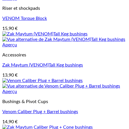
Riser et shockpads
VENOM Torque Block
15,90
€
Aperçu
Accessoires
Zak Maytum (VENOM)Tall Keg bushings
13,90
€
Aperçu
Bushings & Pivot Cups
Venom Caliber Plug + Barrel bushings
14,90
€