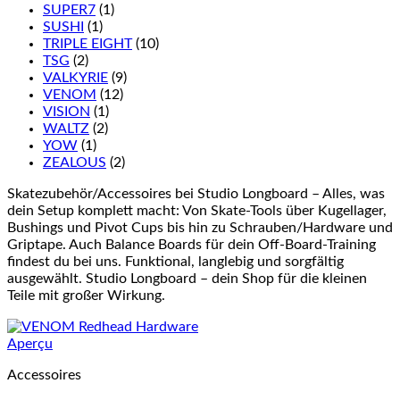
SUPER7
(1)
SUSHI
(1)
TRIPLE EIGHT
(10)
TSG
(2)
VALKYRIE
(9)
VENOM
(12)
VISION
(1)
WALTZ
(2)
YOW
(1)
ZEALOUS
(2)
Skatezubehör/Accessoires bei Studio Longboard – Alles, was
dein Setup komplett macht: Von Skate-Tools über Kugellager,
Bushings und Pivot Cups bis hin zu Schrauben/Hardware und
Griptape. Auch Balance Boards für dein Off-Board-Training
findest du bei uns. Funktional, langlebig und sorgfältig
ausgewählt. Studio Longboard – dein Shop für die kleinen
Teile mit großer Wirkung.
Aperçu
Accessoires