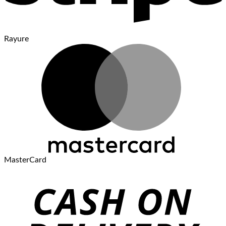
Rayure
MasterCard