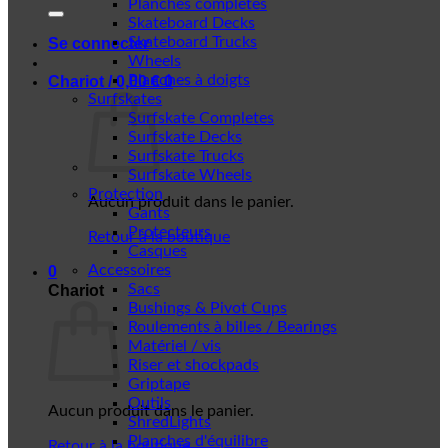
Planches complètes
Skateboard Decks
Skateboard Trucks
Se connecter
Wheels
Planches à doigts
Chariot /
0,00
€
0
Surfskates
Surfskate Completes
Surfskate Decks
Surfskate Trucks
Surfskate Wheels
Protection
Aucun produit dans le panier.
Gants
Protecteurs
Retour à la boutique
Casques
Accessoires
0
Sacs
Chariot
Bushings & Pivot Cups
Roulements à billes / Bearings
Matériel / vis
Riser et shockpads
Griptape
Outils
Aucun produit dans le panier.
ShredLights
Planches d'équilibre
Retour à la boutique