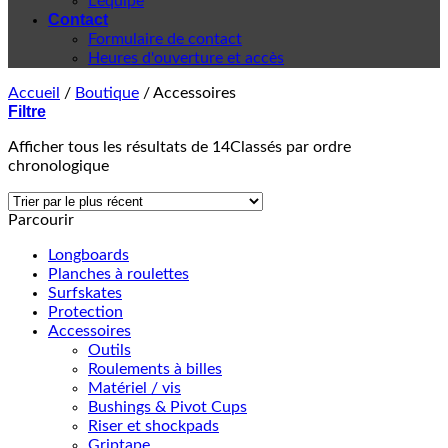
L'équipe
Contact
Formulaire de contact
Heures d'ouverture et accès
Accueil
/
Boutique
/
Accessoires
Filtre
Afficher tous les résultats de 14
Classés par ordre
chronologique
Parcourir
Longboards
Planches à roulettes
Surfskates
Protection
Accessoires
Outils
Roulements à billes
Matériel / vis
Bushings & Pivot Cups
Riser et shockpads
Griptape