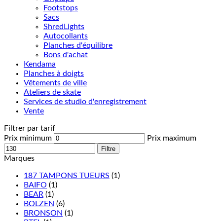
Footstops
Sacs
ShredLights
Autocollants
Planches d'équilibre
Bons d'achat
Kendama
Planches à doigts
Vêtements de ville
Ateliers de skate
Services de studio d'enregistrement
Vente
Filtrer par tarif
Prix minimum
Prix maximum
Filtre
Marques
187 TAMPONS TUEURS
(1)
BAIFO
(1)
BEAR
(1)
BOLZEN
(6)
BRONSON
(1)