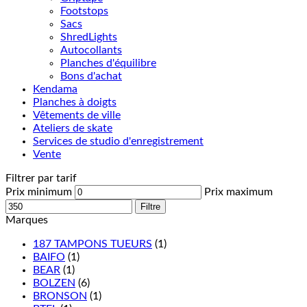
Footstops
Sacs
ShredLights
Autocollants
Planches d'équilibre
Bons d'achat
Kendama
Planches à doigts
Vêtements de ville
Ateliers de skate
Services de studio d'enregistrement
Vente
Filtrer par tarif
Prix minimum
Prix maximum
Filtre
Marques
187 TAMPONS TUEURS
(1)
BAIFO
(1)
BEAR
(1)
BOLZEN
(6)
BRONSON
(1)