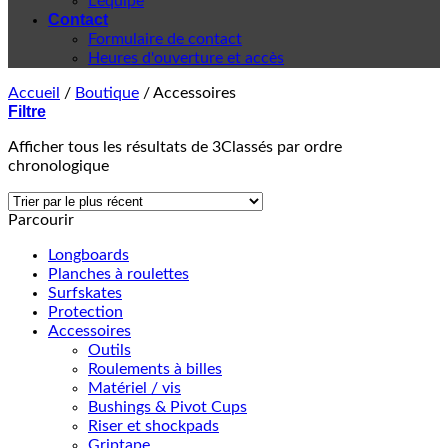
L'équipe
Contact
Formulaire de contact
Heures d'ouverture et accès
Accueil
/
Boutique
/
Accessoires
Filtre
Afficher tous les résultats de 3
Classés par ordre
chronologique
Parcourir
Longboards
Planches à roulettes
Surfskates
Protection
Accessoires
Outils
Roulements à billes
Matériel / vis
Bushings & Pivot Cups
Riser et shockpads
Griptape