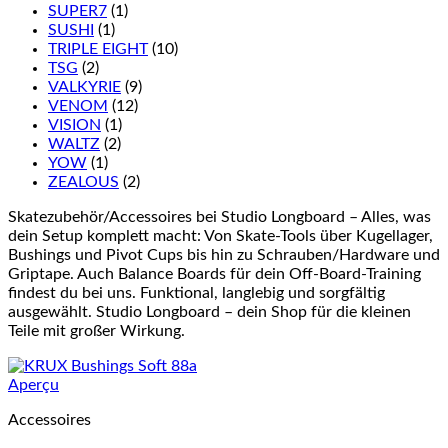
SUPER7
(1)
SUSHI
(1)
TRIPLE EIGHT
(10)
TSG
(2)
VALKYRIE
(9)
VENOM
(12)
VISION
(1)
WALTZ
(2)
YOW
(1)
ZEALOUS
(2)
Skatezubehör/Accessoires bei Studio Longboard – Alles, was
dein Setup komplett macht: Von Skate-Tools über Kugellager,
Bushings und Pivot Cups bis hin zu Schrauben/Hardware und
Griptape. Auch Balance Boards für dein Off-Board-Training
findest du bei uns. Funktional, langlebig und sorgfältig
ausgewählt. Studio Longboard – dein Shop für die kleinen
Teile mit großer Wirkung.
Aperçu
Accessoires