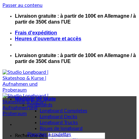
Passer au contenu
Livraison gratuite : à partir de 100€ en Allemagne / à
partir de 350€ dans l'UE
Frais d'expédition
Heures d'ouverture et accès
Livraison gratuite : à partir de 100€ en Allemagne / à
partir de 350€ dans l'UE
Magasin de skate
Longboards
Longboard Completes
Longboard Decks
Longboard Trucks
Roues de longboard
Planches à roulettes
Recherche de :