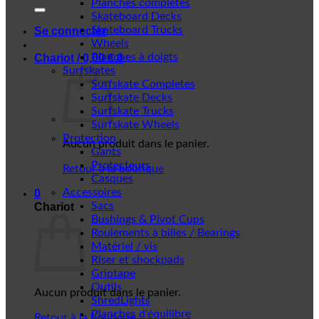
Planches complètes
Skateboard Decks
Skateboard Trucks
Se connecter
Wheels
Planches à doigts
Chariot /
0,00
€
0
Surfskates
Surfskate Completes
Surfskate Decks
Surfskate Trucks
Surfskate Wheels
Protection
Aucun produit dans le panier.
Gants
Protecteurs
Retour à la boutique
Casques
Accessoires
0
Sacs
Chariot
Bushings & Pivot Cups
Roulements à billes / Bearings
Matériel / vis
Riser et shockpads
Griptape
Outils
Aucun produit dans le panier.
ShredLights
Planches d'équilibre
Retour à la boutique