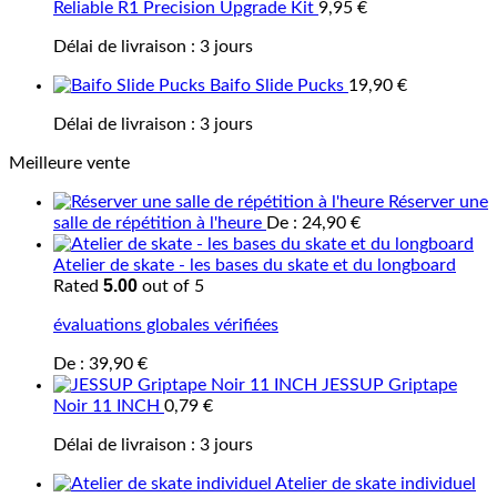
Reliable R1 Precision Upgrade Kit
9,95
€
Délai de livraison :
3 jours
Baifo Slide Pucks
19,90
€
Délai de livraison :
3 jours
Meilleure vente
Réserver une
salle de répétition à l'heure
De :
24,90
€
Atelier de skate - les bases du skate et du longboard
5.00
Rated
out of 5
évaluations globales vérifiées
De :
39,90
€
JESSUP Griptape
Noir 11 INCH
0,79
€
Délai de livraison :
3 jours
Atelier de skate individuel