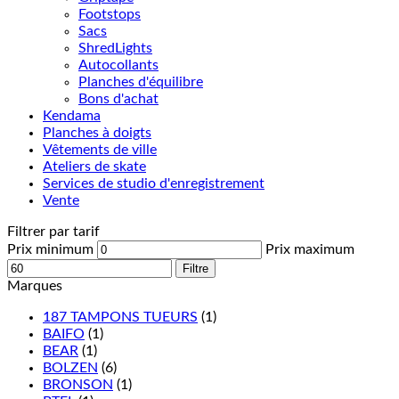
Footstops
Sacs
ShredLights
Autocollants
Planches d'équilibre
Bons d'achat
Kendama
Planches à doigts
Vêtements de ville
Ateliers de skate
Services de studio d'enregistrement
Vente
Filtrer par tarif
Prix minimum
Prix maximum
Filtre
Marques
187 TAMPONS TUEURS
(1)
BAIFO
(1)
BEAR
(1)
BOLZEN
(6)
BRONSON
(1)