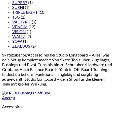
SUPER7
(1)
SUSHI
(1)
TRIPLE EIGHT
(10)
TSG
(2)
VALKYRIE
(9)
VENOM
(12)
VISION
(1)
WALTZ
(2)
YOW
(1)
ZEALOUS
(2)
Skatezubehör/Accessoires bei Studio Longboard – Alles, was
dein Setup komplett macht: Von Skate-Tools über Kugellager,
Bushings und Pivot Cups bis hin zu Schrauben/Hardware und
Griptape. Auch Balance Boards für dein Off-Board-Training
findest du bei uns. Funktional, langlebig und sorgfältig
ausgewählt. Studio Longboard – dein Shop für die kleinen
Teile mit großer Wirkung.
Aperçu
Accessoires