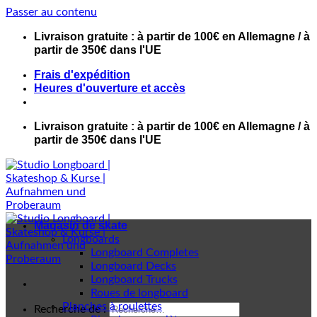
Passer au contenu
Livraison gratuite : à partir de 100€ en Allemagne / à
partir de 350€ dans l'UE
Frais d'expédition
Heures d'ouverture et accès
Livraison gratuite : à partir de 100€ en Allemagne / à
partir de 350€ dans l'UE
Magasin de skate
Longboards
Longboard Completes
Longboard Decks
Longboard Trucks
Roues de longboard
Planches à roulettes
Recherche de :