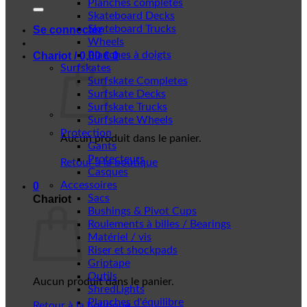
Planches complètes
Skateboard Decks
Skateboard Trucks
Se connecter
Wheels
Planches à doigts
Chariot /
0,00
€
0
Surfskates
Surfskate Completes
Surfskate Decks
Surfskate Trucks
Surfskate Wheels
Protection
Aucun produit dans le panier.
Gants
Protecteurs
Retour à la boutique
Casques
Accessoires
0
Sacs
Chariot
Bushings & Pivot Cups
Roulements à billes / Bearings
Matériel / vis
Riser et shockpads
Griptape
Outils
Aucun produit dans le panier.
ShredLights
Planches d'équilibre
Retour à la boutique