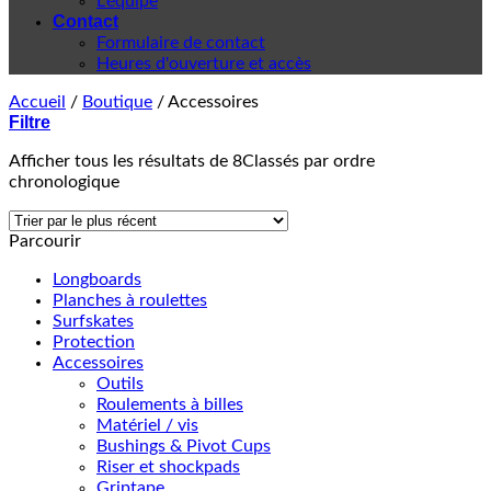
L'équipe
Contact
Formulaire de contact
Heures d'ouverture et accès
Accueil
/
Boutique
/
Accessoires
Filtre
Afficher tous les résultats de 8
Classés par ordre
chronologique
Parcourir
Longboards
Planches à roulettes
Surfskates
Protection
Accessoires
Outils
Roulements à billes
Matériel / vis
Bushings & Pivot Cups
Riser et shockpads
Griptape