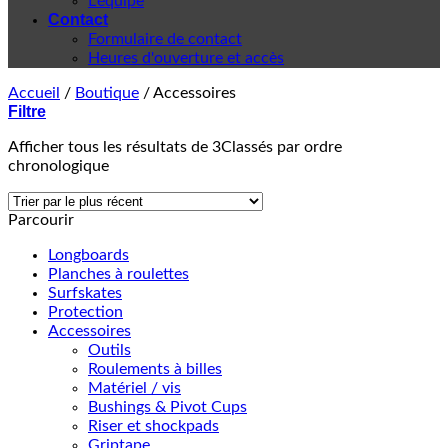
L'équipe
Contact
Formulaire de contact
Heures d'ouverture et accès
Accueil
/
Boutique
/
Accessoires
Filtre
Afficher tous les résultats de 3
Classés par ordre
chronologique
Parcourir
Longboards
Planches à roulettes
Surfskates
Protection
Accessoires
Outils
Roulements à billes
Matériel / vis
Bushings & Pivot Cups
Riser et shockpads
Griptape