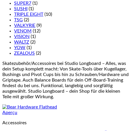
SUPER7
(1)
SUSHI
(1)
TRIPLE EIGHT
(10)
TSG
(2)
VALKYRIE
(9)
VENOM
(12)
VISION
(1)
WALTZ
(2)
YOW
(1)
ZEALOUS
(2)
Skatezubehör/Accessoires bei Studio Longboard – Alles, was
dein Setup komplett macht: Von Skate-Tools über Kugellager,
Bushings und Pivot Cups bis hin zu Schrauben/Hardware und
Griptape. Auch Balance Boards für dein Off-Board-Training
findest du bei uns. Funktional, langlebig und sorgfältig
ausgewählt. Studio Longboard – dein Shop für die kleinen
Teile mit großer Wirkung.
Aperçu
Accessoires