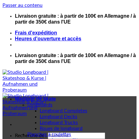
Passer au contenu
Livraison gratuite : à partir de 100€ en Allemagne / à
partir de 350€ dans l'UE
Frais d'expédition
Heures d'ouverture et accès
Livraison gratuite : à partir de 100€ en Allemagne / à
partir de 350€ dans l'UE
Magasin de skate
Longboards
Longboard Completes
Longboard Decks
Longboard Trucks
Roues de longboard
Planches à roulettes
Recherche de :