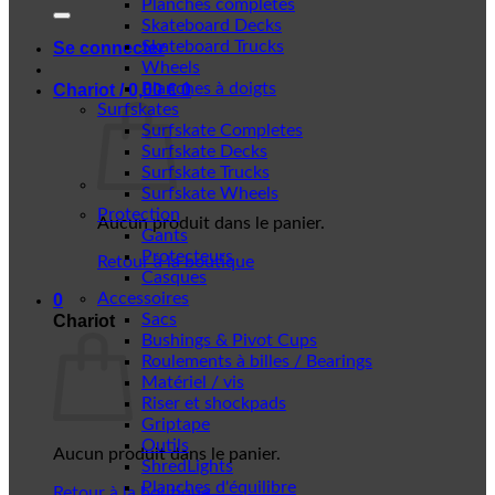
Planches complètes
Skateboard Decks
Skateboard Trucks
Se connecter
Wheels
Planches à doigts
Chariot /
0,00
€
0
Surfskates
Surfskate Completes
Surfskate Decks
Surfskate Trucks
Surfskate Wheels
Protection
Aucun produit dans le panier.
Gants
Protecteurs
Retour à la boutique
Casques
Accessoires
0
Sacs
Chariot
Bushings & Pivot Cups
Roulements à billes / Bearings
Matériel / vis
Riser et shockpads
Griptape
Outils
Aucun produit dans le panier.
ShredLights
Planches d'équilibre
Retour à la boutique