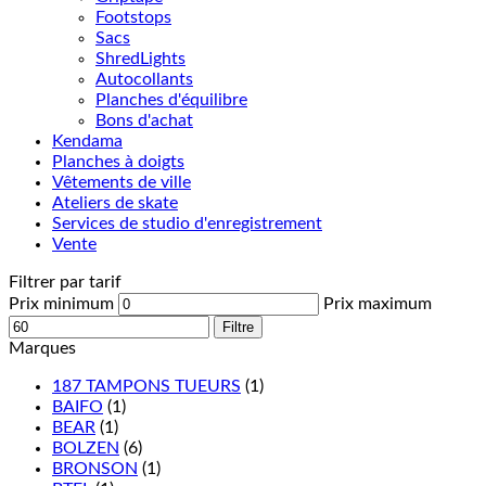
Footstops
Sacs
ShredLights
Autocollants
Planches d'équilibre
Bons d'achat
Kendama
Planches à doigts
Vêtements de ville
Ateliers de skate
Services de studio d'enregistrement
Vente
Filtrer par tarif
Prix minimum
Prix maximum
Filtre
Marques
187 TAMPONS TUEURS
(1)
BAIFO
(1)
BEAR
(1)
BOLZEN
(6)
BRONSON
(1)