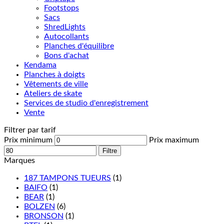
Footstops
Sacs
ShredLights
Autocollants
Planches d'équilibre
Bons d'achat
Kendama
Planches à doigts
Vêtements de ville
Ateliers de skate
Services de studio d'enregistrement
Vente
Filtrer par tarif
Prix minimum
Prix maximum
Filtre
Marques
187 TAMPONS TUEURS
(1)
BAIFO
(1)
BEAR
(1)
BOLZEN
(6)
BRONSON
(1)