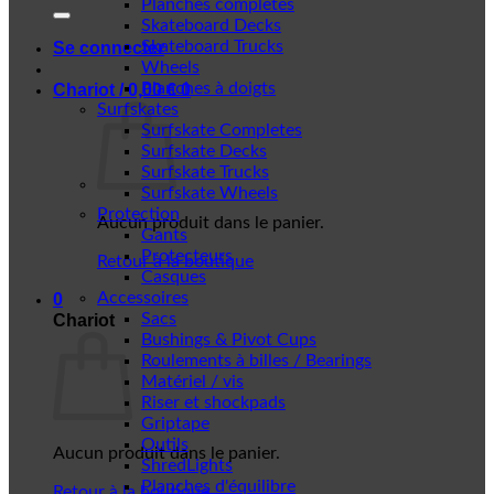
Planches complètes
Skateboard Decks
Skateboard Trucks
Se connecter
Wheels
Planches à doigts
Chariot /
0,00
€
0
Surfskates
Surfskate Completes
Surfskate Decks
Surfskate Trucks
Surfskate Wheels
Protection
Aucun produit dans le panier.
Gants
Protecteurs
Retour à la boutique
Casques
Accessoires
0
Sacs
Chariot
Bushings & Pivot Cups
Roulements à billes / Bearings
Matériel / vis
Riser et shockpads
Griptape
Outils
Aucun produit dans le panier.
ShredLights
Planches d'équilibre
Retour à la boutique