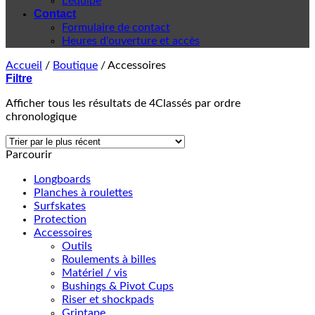
L'équipe
Contact
Formulaire de contact
Heures d'ouverture et accès
Accueil
/
Boutique
/
Accessoires
Filtre
Afficher tous les résultats de 4
Classés par ordre
chronologique
Parcourir
Longboards
Planches à roulettes
Surfskates
Protection
Accessoires
Outils
Roulements à billes
Matériel / vis
Bushings & Pivot Cups
Riser et shockpads
Griptape