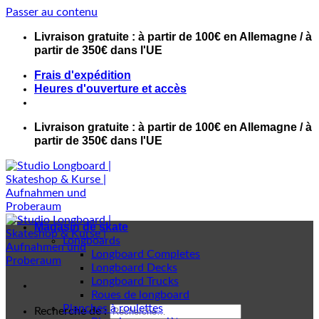
Passer au contenu
Livraison gratuite : à partir de 100€ en Allemagne / à
partir de 350€ dans l'UE
Frais d'expédition
Heures d'ouverture et accès
Livraison gratuite : à partir de 100€ en Allemagne / à
partir de 350€ dans l'UE
Magasin de skate
Longboards
Longboard Completes
Longboard Decks
Longboard Trucks
Roues de longboard
Planches à roulettes
Recherche de :