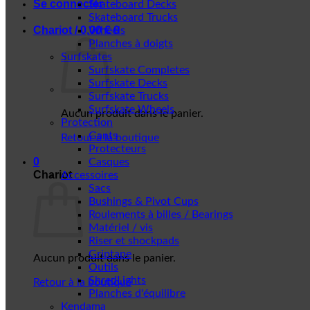
Se connecter
Skateboard Decks
Skateboard Trucks
Chariot /
0,00
€
0
Wheels
Planches à doigts
Surfskates
Surfskate Completes
Surfskate Decks
Surfskate Trucks
Surfskate Wheels
Aucun produit dans le panier.
Protection
Gants
Retour à la boutique
Protecteurs
0
Casques
Chariot
Accessoires
Sacs
Bushings & Pivot Cups
Roulements à billes / Bearings
Matériel / vis
Riser et shockpads
Griptape
Aucun produit dans le panier.
Outils
ShredLights
Retour à la boutique
Planches d'équilibre
Kendama