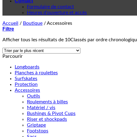
Contact
Formulaire de contact
Heures d'ouverture et accès
Accueil
/
Boutique
/
Accessoires
Filtre
Afficher tous les résultats de 10
Classés par ordre chronologiq
Parcourir
Longboards
Planches à roulettes
Surfskates
Protection
Accessoires
Outils
Roulements à billes
Matériel / vis
Bushings & Pivot Cups
Riser et shockpads
Griptape
Footstops
Sacs