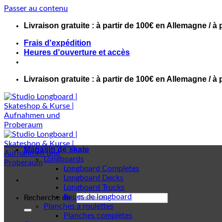
Passer au contenu
Livraison gratuite : à partir de 100€ en Allemagne / à 
Frais d'expédition
Heures d'ouverture et accès
Livraison gratuite : à partir de 100€ en Allemagne / à 
Magasin de skate
Longboards
Longboard Completes
Longboard Decks
Longboard Trucks
Roues de longboard
Recherche de :
Planches à roulettes
Planches complètes