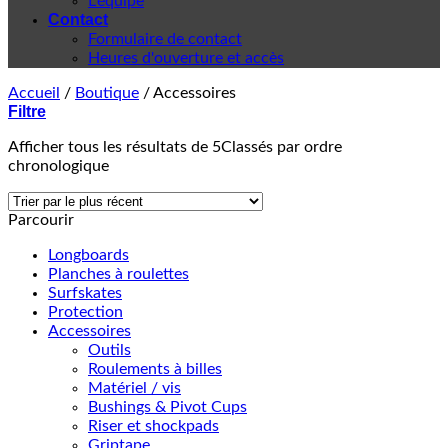
L'équipe
Contact
Formulaire de contact
Heures d'ouverture et accès
Accueil
/
Boutique
/
Accessoires
Filtre
Afficher tous les résultats de 5
Classés par ordre
chronologique
Parcourir
Longboards
Planches à roulettes
Surfskates
Protection
Accessoires
Outils
Roulements à billes
Matériel / vis
Bushings & Pivot Cups
Riser et shockpads
Griptape