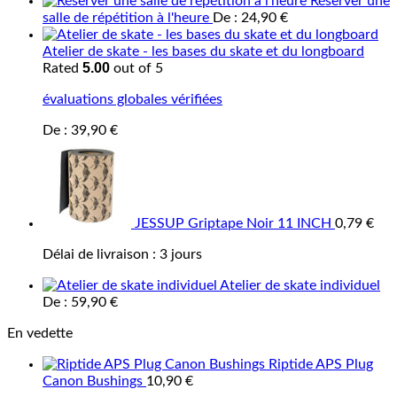
Réserver une
salle de répétition à l'heure
De :
24,90
€
Atelier de skate - les bases du skate et du longboard
5.00
Rated
out of 5
évaluations globales vérifiées
De :
39,90
€
JESSUP Griptape Noir 11 INCH
0,79
€
Délai de livraison :
3 jours
Atelier de skate individuel
De :
59,90
€
En vedette
Riptide APS Plug
Canon Bushings
10,90
€