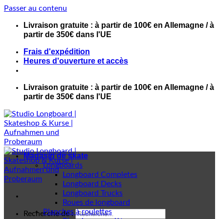
Passer au contenu
Livraison gratuite : à partir de 100€ en Allemagne / à
partir de 350€ dans l'UE
Frais d'expédition
Heures d'ouverture et accès
Livraison gratuite : à partir de 100€ en Allemagne / à
partir de 350€ dans l'UE
Magasin de skate
Longboards
Longboard Completes
Longboard Decks
Longboard Trucks
Roues de longboard
Planches à roulettes
Recherche de :