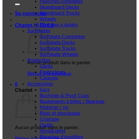
Planches complètes
Skateboard Decks
Skateboard Trucks
Se connecter
Wheels
Planches à doigts
Chariot /
0,00
€
0
Surfskates
Surfskate Completes
Surfskate Decks
Surfskate Trucks
Surfskate Wheels
Protection
Aucun produit dans le panier.
Gants
Protecteurs
Retour à la boutique
Casques
Accessoires
0
Sacs
Chariot
Bushings & Pivot Cups
Roulements à billes / Bearings
Matériel / vis
Riser et shockpads
Griptape
Outils
Aucun produit dans le panier.
ShredLights
Planches d'équilibre
Retour à la boutique