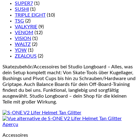
SUPER7
(1)
SUSHI
(1)
TRIPLE EIGHT
(10)
TSG
(2)
VALKYRIE
(9)
VENOM
(12)
VISION
(1)
WALTZ
(2)
YOW
(1)
ZEALOUS
(2)
Skatezubehör/Accessoires bei Studio Longboard – Alles, was
dein Setup komplett macht: Von Skate-Tools über Kugellager,
Bushings und Pivot Cups bis hin zu Schrauben/Hardware und
Griptape. Auch Balance Boards für dein Off-Board-Training
findest du bei uns. Funktional, langlebig und sorgfältig
ausgewählt. Studio Longboard – dein Shop für die kleinen
Teile mit großer Wirkung.
Aperçu
Accessoires