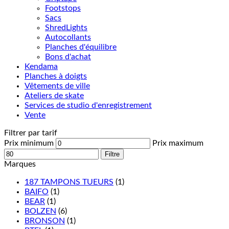
Footstops
Sacs
ShredLights
Autocollants
Planches d'équilibre
Bons d'achat
Kendama
Planches à doigts
Vêtements de ville
Ateliers de skate
Services de studio d'enregistrement
Vente
Filtrer par tarif
Prix minimum
Prix maximum
Filtre
Marques
187 TAMPONS TUEURS
(1)
BAIFO
(1)
BEAR
(1)
BOLZEN
(6)
BRONSON
(1)