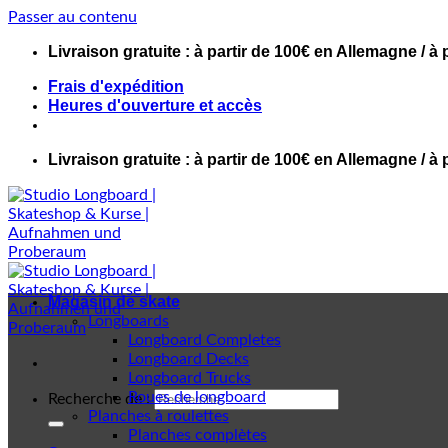
Passer au contenu
Livraison gratuite : à partir de 100€ en Allemagne / à 
Frais d'expédition
Heures d'ouverture et accès
Livraison gratuite : à partir de 100€ en Allemagne / à 
Magasin de skate
Longboards
Longboard Completes
Longboard Decks
Longboard Trucks
Roues de longboard
Recherche de :
Planches à roulettes
Planches complètes