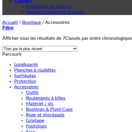
Contact
Formulaire de contact
Heures d'ouverture et accès
Accueil
/
Boutique
/
Accessoires
Filtre
Afficher tous les résultats de 7
Classés par ordre chronologique
Parcourir
Longboards
Planches à roulettes
Surfskates
Protection
Accessoires
Outils
Roulements à billes
Matériel / vis
Bushings & Pivot Cups
Riser et shockpads
Griptape
Footstops
Sacs