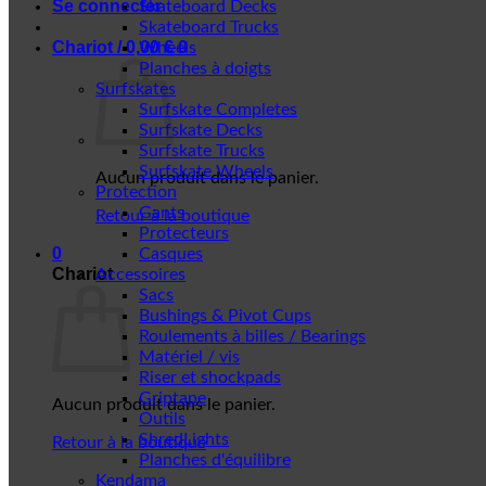
Se connecter
Skateboard Decks
Skateboard Trucks
Chariot /
0,00
€
0
Wheels
Planches à doigts
Surfskates
Surfskate Completes
Surfskate Decks
Surfskate Trucks
Surfskate Wheels
Aucun produit dans le panier.
Protection
Gants
Retour à la boutique
Protecteurs
0
Casques
Chariot
Accessoires
Sacs
Bushings & Pivot Cups
Roulements à billes / Bearings
Matériel / vis
Riser et shockpads
Griptape
Aucun produit dans le panier.
Outils
ShredLights
Retour à la boutique
Planches d'équilibre
Kendama