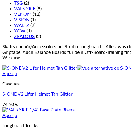
TSG
(2)
VALKYRIE
(9)
VENOM
(12)
VISION
(1)
WALTZ
(2)
YOW
(1)
ZEALOUS
(2)
Skatezubehör/Accessoires bei Studio Longboard – Alles, was d
Griptape. Auch Balance Boards für dein Off-Board-Training finde
Wirkung.
Aperçu
Casques
S-ONE V2 Lifer Helmet Tan Glitter
74,90
€
Aperçu
Longboard Trucks