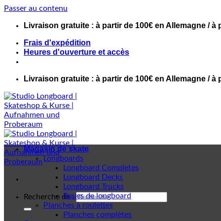
Passer au contenu
Livraison gratuite : à partir de 100€ en Allemagne / à 
Frais d'expédition
Heures d'ouverture et accès
Livraison gratuite : à partir de 100€ en Allemagne / à 
Magasin de skate
Longboards
Longboard Completes
Longboard Decks
Longboard Trucks
Roues de longboard
Recherche de :
Planches à roulettes
Planches complètes