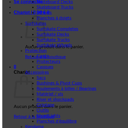
Se connecter
Skateboard Decks
Skateboard Trucks
Chariot /
0,00
€
0
Wheels
Planches à doigts
Surfskates
Surfskate Completes
Surfskate Decks
Surfskate Trucks
Surfskate Wheels
Aucun produit dans le panier.
Protection
Gants
Retour à la boutique
Protecteurs
0
Casques
Chariot
Accessoires
Sacs
Bushings & Pivot Cups
Roulements à billes / Bearings
Matériel / vis
Riser et shockpads
Griptape
Aucun produit dans le panier.
Outils
ShredLights
Retour à la boutique
Planches d'équilibre
Kendama