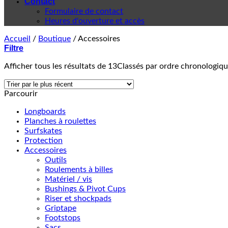
Contact
Formulaire de contact
Heures d'ouverture et accès
Accueil
/
Boutique
/
Accessoires
Filtre
Afficher tous les résultats de 13
Classés par ordre chronologiq
Parcourir
Longboards
Planches à roulettes
Surfskates
Protection
Accessoires
Outils
Roulements à billes
Matériel / vis
Bushings & Pivot Cups
Riser et shockpads
Griptape
Footstops
Sacs