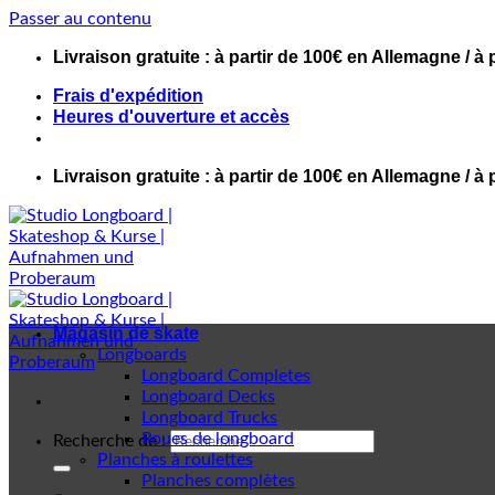
Passer au contenu
Livraison gratuite : à partir de 100€ en Allemagne / à 
Frais d'expédition
Heures d'ouverture et accès
Livraison gratuite : à partir de 100€ en Allemagne / à 
Magasin de skate
Longboards
Longboard Completes
Longboard Decks
Longboard Trucks
Roues de longboard
Recherche de :
Planches à roulettes
Planches complètes