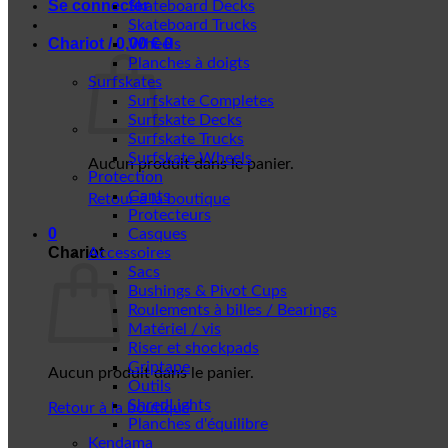
Se connecter
Skateboard Decks
Skateboard Trucks
Chariot /
0,00
€
0
Wheels
Planches à doigts
Surfskates
Surfskate Completes
Surfskate Decks
Surfskate Trucks
Surfskate Wheels
Aucun produit dans le panier.
Protection
Gants
Retour à la boutique
Protecteurs
0
Casques
Chariot
Accessoires
Sacs
Bushings & Pivot Cups
Roulements à billes / Bearings
Matériel / vis
Riser et shockpads
Griptape
Aucun produit dans le panier.
Outils
ShredLights
Retour à la boutique
Planches d'équilibre
Kendama