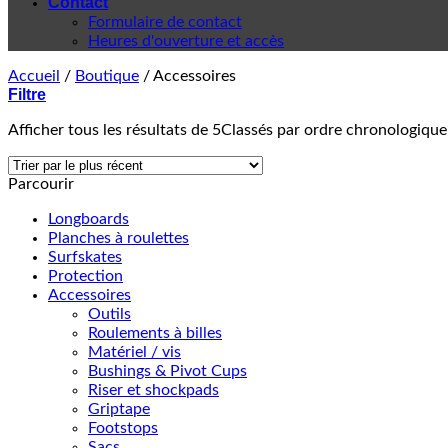
Contact
Formulaire de contact
Heures d'ouverture et accès
Accueil
/
Boutique
/
Accessoires
Filtre
Afficher tous les résultats de 5
Classés par ordre chronologique
Parcourir
Longboards
Planches à roulettes
Surfskates
Protection
Accessoires
Outils
Roulements à billes
Matériel / vis
Bushings & Pivot Cups
Riser et shockpads
Griptape
Footstops
Sacs