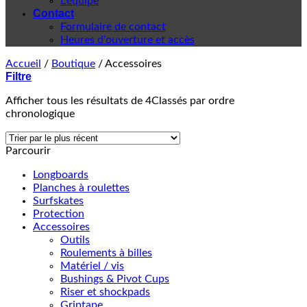
L'équipe
Contact
Formulaire de contact
Heures d'ouverture et accès
Accueil
/
Boutique
/
Accessoires
Filtre
Afficher tous les résultats de 4
Classés par ordre
chronologique
Parcourir
Longboards
Planches à roulettes
Surfskates
Protection
Accessoires
Outils
Roulements à billes
Matériel / vis
Bushings & Pivot Cups
Riser et shockpads
Griptape