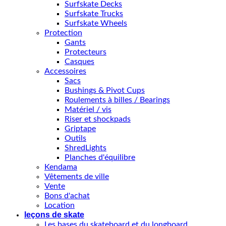
Surfskate Decks
Surfskate Trucks
Surfskate Wheels
Protection
Gants
Protecteurs
Casques
Accessoires
Sacs
Bushings & Pivot Cups
Roulements à billes / Bearings
Matériel / vis
Riser et shockpads
Griptape
Outils
ShredLights
Planches d'équilibre
Kendama
Vêtements de ville
Vente
Bons d'achat
Location
leçons de skate
Les bases du skateboard et du longboard