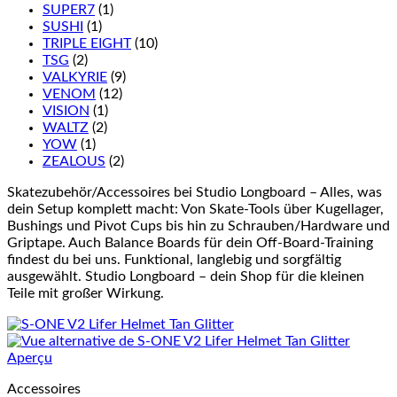
SUPER7
(1)
SUSHI
(1)
TRIPLE EIGHT
(10)
TSG
(2)
VALKYRIE
(9)
VENOM
(12)
VISION
(1)
WALTZ
(2)
YOW
(1)
ZEALOUS
(2)
Skatezubehör/Accessoires bei Studio Longboard – Alles, was
dein Setup komplett macht: Von Skate-Tools über Kugellager,
Bushings und Pivot Cups bis hin zu Schrauben/Hardware und
Griptape. Auch Balance Boards für dein Off-Board-Training
findest du bei uns. Funktional, langlebig und sorgfältig
ausgewählt. Studio Longboard – dein Shop für die kleinen
Teile mit großer Wirkung.
Aperçu
Accessoires