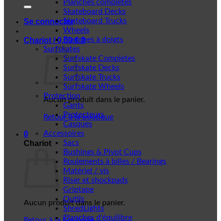
Planches complètes
Skateboard Decks
Skateboard Trucks
Se connecter
Wheels
Planches à doigts
Chariot /
0,00
€
0
Surfskates
Surfskate Completes
Surfskate Decks
Surfskate Trucks
Surfskate Wheels
Protection
Aucun produit dans le panier.
Gants
Protecteurs
Retour à la boutique
Casques
Accessoires
0
Sacs
Chariot
Bushings & Pivot Cups
Roulements à billes / Bearings
Matériel / vis
Riser et shockpads
Griptape
Outils
Aucun produit dans le panier.
ShredLights
Planches d'équilibre
Retour à la boutique