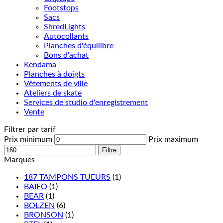
Footstops
Sacs
ShredLights
Autocollants
Planches d'équilibre
Bons d'achat
Kendama
Planches à doigts
Vêtements de ville
Ateliers de skate
Services de studio d'enregistrement
Vente
Filtrer par tarif
Prix minimum
Prix maximum
Filtre
Marques
187 TAMPONS TUEURS
(1)
BAIFO
(1)
BEAR
(1)
BOLZEN
(6)
BRONSON
(1)