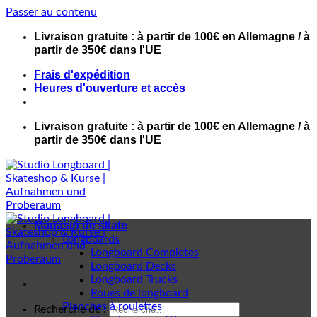
Passer au contenu
Livraison gratuite : à partir de 100€ en Allemagne / à
partir de 350€ dans l'UE
Frais d'expédition
Heures d'ouverture et accès
Livraison gratuite : à partir de 100€ en Allemagne / à
partir de 350€ dans l'UE
Magasin de skate
Longboards
Longboard Completes
Longboard Decks
Longboard Trucks
Roues de longboard
Planches à roulettes
Recherche de :