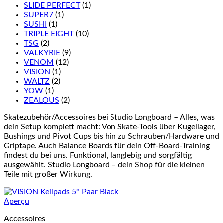
SLIDE PERFECT
(1)
SUPER7
(1)
SUSHI
(1)
TRIPLE EIGHT
(10)
TSG
(2)
VALKYRIE
(9)
VENOM
(12)
VISION
(1)
WALTZ
(2)
YOW
(1)
ZEALOUS
(2)
Skatezubehör/Accessoires bei Studio Longboard – Alles, was
dein Setup komplett macht: Von Skate-Tools über Kugellager,
Bushings und Pivot Cups bis hin zu Schrauben/Hardware und
Griptape. Auch Balance Boards für dein Off-Board-Training
findest du bei uns. Funktional, langlebig und sorgfältig
ausgewählt. Studio Longboard – dein Shop für die kleinen
Teile mit großer Wirkung.
Aperçu
Accessoires