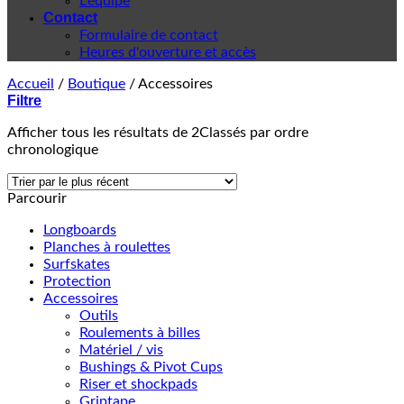
L'équipe
Contact
Formulaire de contact
Heures d'ouverture et accès
Accueil
/
Boutique
/
Accessoires
Filtre
Afficher tous les résultats de 2
Classés par ordre
chronologique
Parcourir
Longboards
Planches à roulettes
Surfskates
Protection
Accessoires
Outils
Roulements à billes
Matériel / vis
Bushings & Pivot Cups
Riser et shockpads
Griptape