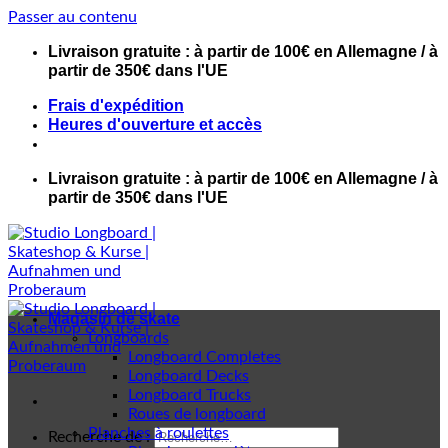
Passer au contenu
Livraison gratuite : à partir de 100€ en Allemagne / à
partir de 350€ dans l'UE
Frais d'expédition
Heures d'ouverture et accès
Livraison gratuite : à partir de 100€ en Allemagne / à
partir de 350€ dans l'UE
Magasin de skate
Longboards
Longboard Completes
Longboard Decks
Longboard Trucks
Roues de longboard
Planches à roulettes
Recherche de :