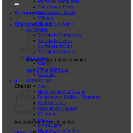
Planches complètes
Skateboard Decks
Skateboard Trucks
Se connecter
Wheels
Planches à doigts
Chariot /
0,00
€
0
Surfskates
Surfskate Completes
Surfskate Decks
Surfskate Trucks
Surfskate Wheels
Protection
Aucun produit dans le panier.
Gants
Protecteurs
Retour à la boutique
Casques
Accessoires
0
Sacs
Chariot
Bushings & Pivot Cups
Roulements à billes / Bearings
Matériel / vis
Riser et shockpads
Griptape
Outils
Aucun produit dans le panier.
ShredLights
Planches d'équilibre
Retour à la boutique