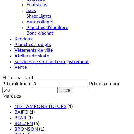
Footstops
Sacs
ShredLights
Autocollants
Planches d'équilibre
Bons d'achat
Kendama
Planches à doigts
Vêtements de ville
Ateliers de skate
Services de studio d'enregistrement
Vente
Filtrer par tarif
Prix minimum
Prix maximum
Filtre
Marques
187 TAMPONS TUEURS
(1)
BAIFO
(1)
BEAR
(1)
BOLZEN
(6)
BRONSON
(1)