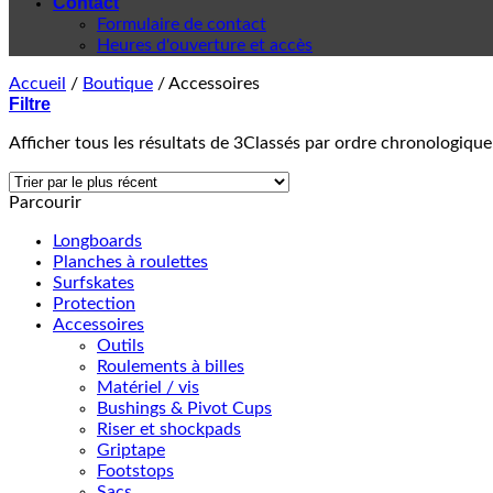
Contact
Formulaire de contact
Heures d'ouverture et accès
Accueil
/
Boutique
/
Accessoires
Filtre
Afficher tous les résultats de 3
Classés par ordre chronologique
Parcourir
Longboards
Planches à roulettes
Surfskates
Protection
Accessoires
Outils
Roulements à billes
Matériel / vis
Bushings & Pivot Cups
Riser et shockpads
Griptape
Footstops
Sacs