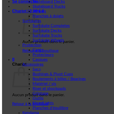
Se connecter
Skateboard Decks
Skateboard Trucks
Chariot /
0,00
€
0
Wheels
Planches à doigts
Surfskates
Surfskate Completes
Surfskate Decks
Surfskate Trucks
Surfskate Wheels
Aucun produit dans le panier.
Protection
Gants
Retour à la boutique
Protecteurs
0
Casques
Chariot
Accessoires
Sacs
Bushings & Pivot Cups
Roulements à billes / Bearings
Matériel / vis
Riser et shockpads
Griptape
Aucun produit dans le panier.
Outils
ShredLights
Retour à la boutique
Planches d'équilibre
Kendama