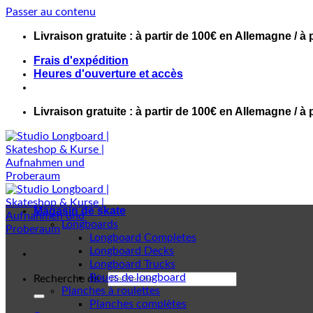
Passer au contenu
Livraison gratuite : à partir de 100€ en Allemagne / à 
Frais d'expédition
Heures d'ouverture et accès
Livraison gratuite : à partir de 100€ en Allemagne / à 
Magasin de skate
Longboards
Longboard Completes
Longboard Decks
Longboard Trucks
Roues de longboard
Recherche de :
Planches à roulettes
Planches complètes