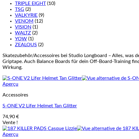
TRIPLE EIGHT
(10)
TSG
(2)
VALKYRIE
(9)
VENOM
(12)
VISION
(1)
WALTZ
(2)
YOW
(1)
ZEALOUS
(2)
Skatezubehör/Accessoires bei Studio Longboard – Alles, was d
Griptape. Auch Balance Boards für dein Off-Board-Training finde
Wirkung.
Aperçu
Accessoires
S-ONE V2 Lifer Helmet Tan Glitter
74,90
€
Vente !
Aperçu