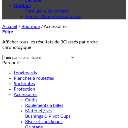
L'équipe
Contact
Formulaire de contact
Heures d'ouverture et accès
Accueil
/
Boutique
/
Accessoires
Filtre
Afficher tous les résultats de 3
Classés par ordre
chronologique
Parcourir
Longboards
Planches à roulettes
Surfskates
Protection
Accessoires
Outils
Roulements à billes
Matériel / vis
Bushings & Pivot Cups
Riser et shockpads
Griptape