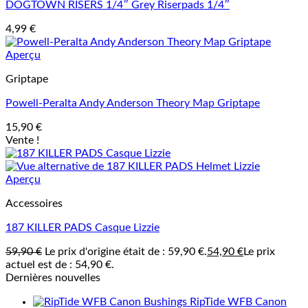
DOGTOWN RISERS 1/4″ Grey Riserpads 1/4″
4,99
€
Aperçu
Griptape
Powell-Peralta Andy Anderson Theory Map Griptape
15,90
€
Vente !
Aperçu
Accessoires
187 KILLER PADS Casque Lizzie
59,90
€
Le prix d'origine était de : 59,90 €.
54,90
€
Le prix
actuel est de : 54,90 €.
Dernières nouvelles
RipTide WFB Canon