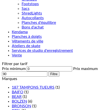
Footstops
Sacs
ShredLights
Autocollants
Planches d'équilibre
Bons d'achat
Kendama
Planches à doigts
Vêtements de ville
Ateliers de skate
Services de studio d'enregistrement
Vente
Filtrer par tarif
Prix minimum
Prix maximum
Filtre
Marques
187 TAMPONS TUEURS
(1)
BAIFO
(1)
BEAR
(1)
BOLZEN
(6)
BRONSON
(1)