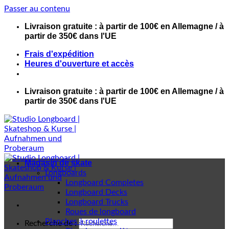
Passer au contenu
Livraison gratuite : à partir de 100€ en Allemagne / à
partir de 350€ dans l'UE
Frais d'expédition
Heures d'ouverture et accès
Livraison gratuite : à partir de 100€ en Allemagne / à
partir de 350€ dans l'UE
Magasin de skate
Longboards
Longboard Completes
Longboard Decks
Longboard Trucks
Roues de longboard
Planches à roulettes
Recherche de :