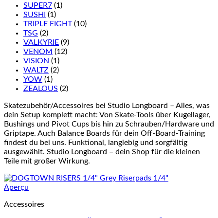
SUPER7
(1)
SUSHI
(1)
TRIPLE EIGHT
(10)
TSG
(2)
VALKYRIE
(9)
VENOM
(12)
VISION
(1)
WALTZ
(2)
YOW
(1)
ZEALOUS
(2)
Skatezubehör/Accessoires bei Studio Longboard – Alles, was
dein Setup komplett macht: Von Skate-Tools über Kugellager,
Bushings und Pivot Cups bis hin zu Schrauben/Hardware und
Griptape. Auch Balance Boards für dein Off-Board-Training
findest du bei uns. Funktional, langlebig und sorgfältig
ausgewählt. Studio Longboard – dein Shop für die kleinen
Teile mit großer Wirkung.
Aperçu
Accessoires