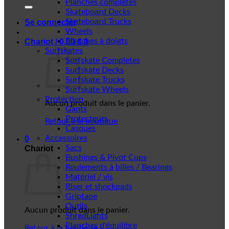
Planches complètes
Skateboard Decks
Skateboard Trucks
Se connecter
Wheels
Planches à doigts
Chariot /
0,00
€
0
Surfskates
Surfskate Completes
Surfskate Decks
Surfskate Trucks
Surfskate Wheels
Protection
Aucun produit dans le panier.
Gants
Protecteurs
Retour à la boutique
Casques
Accessoires
0
Sacs
Chariot
Bushings & Pivot Cups
Roulements à billes / Bearings
Matériel / vis
Riser et shockpads
Griptape
Outils
Aucun produit dans le panier.
ShredLights
Planches d'équilibre
Retour à la boutique