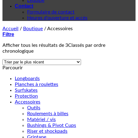
L'équipe
Contact
Formulaire de contact
Heures d'ouverture et accès
Accueil
/
Boutique
/
Accessoires
Filtre
Afficher tous les résultats de 3
Classés par ordre
chronologique
Parcourir
Longboards
Planches à roulettes
Surfskates
Protection
Accessoires
Outils
Roulements à billes
Matériel / vis
Bushings & Pivot Cups
Riser et shockpads
Griptape