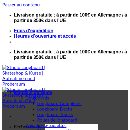
Passer au contenu
Livraison gratuite : à partir de 100€ en Allemagne / à
partir de 350€ dans l'UE
Frais d'expédition
Heures d'ouverture et accès
Livraison gratuite : à partir de 100€ en Allemagne / à
partir de 350€ dans l'UE
Magasin de skate
Longboards
Longboard Completes
Longboard Decks
Longboard Trucks
Roues de longboard
Planches à roulettes
Recherche de :