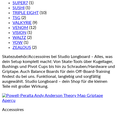
SUPER7
(1)
SUSHI
(1)
TRIPLE EIGHT
(10)
TSG
(2)
VALKYRIE
(9)
VENOM
(12)
VISION
(1)
WALTZ
(2)
YOW
(1)
ZEALOUS
(2)
Skatezubehör/Accessoires bei Studio Longboard – Alles, was
dein Setup komplett macht: Von Skate-Tools über Kugellager,
Bushings und Pivot Cups bis hin zu Schrauben/Hardware und
Griptape. Auch Balance Boards für dein Off-Board-Training
findest du bei uns. Funktional, langlebig und sorgfältig
ausgewählt. Studio Longboard – dein Shop für die kleinen
Teile mit großer Wirkung.
Aperçu
Accessoires