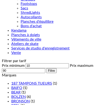
Footstops
Sacs
ShredLights
Autocollants
Planches d'équilibre
Bons d'achat
Kendama
Planches à doigts
Vêtements de ville
Ateliers de skate
Services de studio d'enregistrement
Vente
Filtrer par tarif
Prix minimum
Prix maximum
Filtre
Marques
187 TAMPONS TUEURS
(1)
BAIFO
(1)
BEAR
(1)
BOLZEN
(6)
BRONSON
(1)