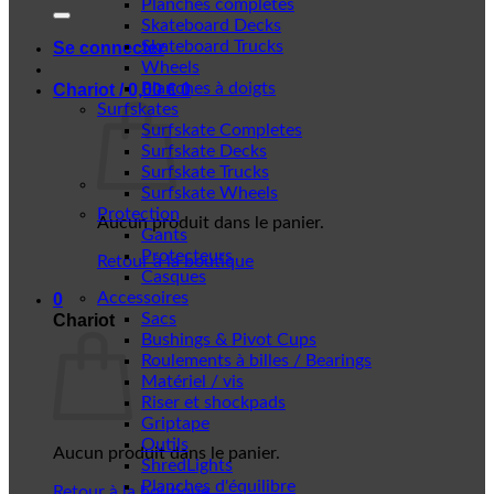
Planches complètes
Skateboard Decks
Skateboard Trucks
Se connecter
Wheels
Planches à doigts
Chariot /
0,00
€
0
Surfskates
Surfskate Completes
Surfskate Decks
Surfskate Trucks
Surfskate Wheels
Protection
Aucun produit dans le panier.
Gants
Protecteurs
Retour à la boutique
Casques
Accessoires
0
Sacs
Chariot
Bushings & Pivot Cups
Roulements à billes / Bearings
Matériel / vis
Riser et shockpads
Griptape
Outils
Aucun produit dans le panier.
ShredLights
Planches d'équilibre
Retour à la boutique