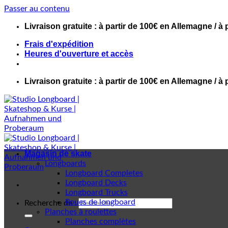
Passer au contenu
Livraison gratuite : à partir de 100€ en Allemagne / à 
Frais d'expédition
Heures d'ouverture et accès
Livraison gratuite : à partir de 100€ en Allemagne / à 
Magasin de skate
Longboards
Longboard Completes
Longboard Decks
Longboard Trucks
Roues de longboard
Recherche de :
Planches à roulettes
Planches complètes