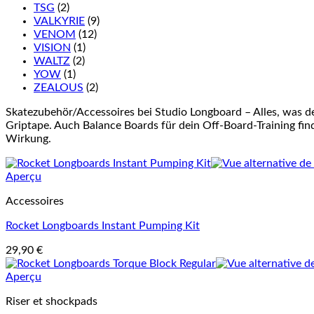
TSG
(2)
VALKYRIE
(9)
VENOM
(12)
VISION
(1)
WALTZ
(2)
YOW
(1)
ZEALOUS
(2)
Skatezubehör/Accessoires bei Studio Longboard – Alles, was d
Griptape. Auch Balance Boards für dein Off-Board-Training finde
Wirkung.
Aperçu
Accessoires
Rocket Longboards Instant Pumping Kit
29,90
€
Aperçu
Riser et shockpads