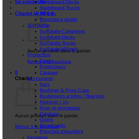
Se connecter
Skateboard Decks
Skateboard Trucks
Chariot /
0,00
€
0
Wheels
Planches à doigts
Surfskates
Surfskate Completes
Surfskate Decks
Surfskate Trucks
Surfskate Wheels
Aucun produit dans le panier.
Protection
Gants
Retour à la boutique
Protecteurs
0
Casques
Chariot
Accessoires
Sacs
Bushings & Pivot Cups
Roulements à billes / Bearings
Matériel / vis
Riser et shockpads
Griptape
Aucun produit dans le panier.
Outils
ShredLights
Retour à la boutique
Planches d'équilibre
Kendama