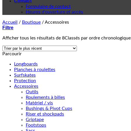
Contact
Formulaire de contact
Heures d'ouverture et accès
Accueil
/
Boutique
/
Accessoires
Filtre
Afficher tous les résultats de 8
Classés par ordre chronologique
Parcourir
Longboards
Planches à roulettes
Surfskates
Protection
Accessoires
Outils
Roulements à billes
Matériel / vis
Bushings & Pivot Cups
Riser et shockpads
Griptape
Footstops
Sacs