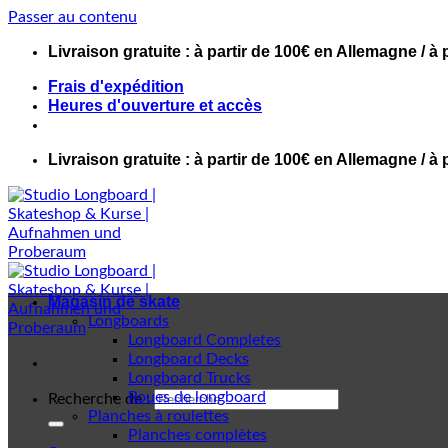
Passer au contenu
Livraison gratuite : à partir de 100€ en Allemagne / à 
Frais d'expédition
Heures d'ouverture et accès
Livraison gratuite : à partir de 100€ en Allemagne / à 
Magasin de skate
Longboards
Longboard Completes
Longboard Decks
Longboard Trucks
Roues de longboard
Recherche de :
Planches à roulettes
Planches complètes