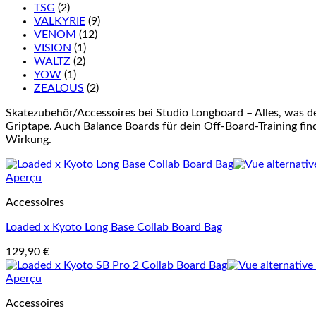
TSG
(2)
VALKYRIE
(9)
VENOM
(12)
VISION
(1)
WALTZ
(2)
YOW
(1)
ZEALOUS
(2)
Skatezubehör/Accessoires bei Studio Longboard – Alles, was d
Griptape. Auch Balance Boards für dein Off-Board-Training finde
Wirkung.
Aperçu
Accessoires
Loaded x Kyoto Long Base Collab Board Bag
129,90
€
Aperçu
Accessoires