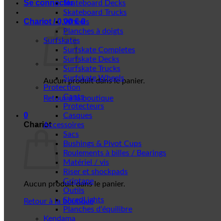
Se connecter
Skateboard Decks
Skateboard Trucks
Chariot /
0,00
€
0
Wheels
Planches à doigts
Surfskates
Surfskate Completes
Surfskate Decks
Surfskate Trucks
Surfskate Wheels
Aucun produit dans le panier.
Protection
Gants
Retour à la boutique
Protecteurs
0
Casques
Chariot
Accessoires
Sacs
Bushings & Pivot Cups
Roulements à billes / Bearings
Matériel / vis
Riser et shockpads
Griptape
Aucun produit dans le panier.
Outils
ShredLights
Retour à la boutique
Planches d'équilibre
Kendama